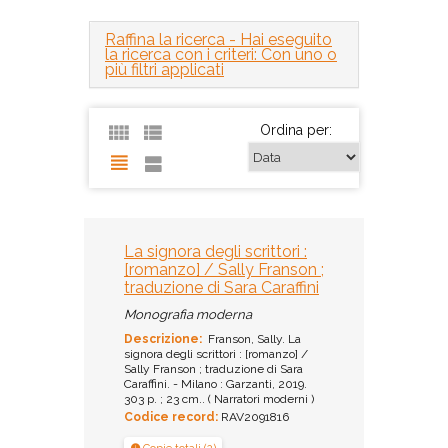
Raffina la ricerca
- Hai eseguito
la ricerca con i criteri: Con uno o
più filtri applicati
Ordina per:
La signora degli scrittori :
[romanzo] / Sally Franson ;
traduzione di Sara Caraffini
Monografia moderna
Descrizione:
Franson, Sally. La
signora degli scrittori : [romanzo] /
Sally Franson ; traduzione di Sara
Caraffini. - Milano : Garzanti, 2019.
303 p. ; 23 cm.. ( Narratori moderni )
Codice record:
RAV2091816