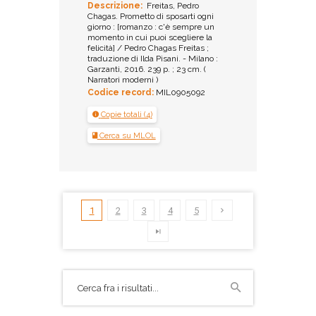
Descrizione:
Freitas, Pedro
Chagas. Prometto di sposarti ogni
giorno : [romanzo : c'è sempre un
momento in cui puoi scegliere la
felicità] / Pedro Chagas Freitas ;
traduzione di Ilda Pisani. - Milano :
Garzanti, 2016. 239 p. ; 23 cm. (
Narratori moderni )
Codice record:
MIL0905092
Copie totali (4)
Cerca su MLOL
1
2
3
4
5