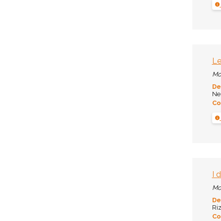
Le
Mo
De
Ner
Co
I 
Mo
De
Riz
Co