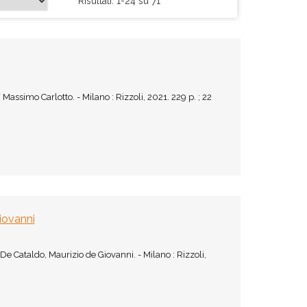
Risultati: 1-24 su 71
Massimo Carlotto. - Milano : Rizzoli, 2021. 229 p. ; 22
iovanni
e Cataldo, Maurizio de Giovanni. - Milano : Rizzoli,