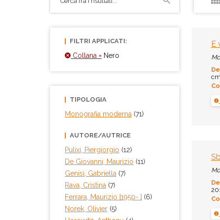
FILTRI APPLICATI:
E 
Collana =
Nero
Mo
De
cm.
Co
TIPOLOGIA
Monografia moderna
(71)
AUTORE/AUTRICE
Pulixi, Piergiorgio
(12)
Sb
De Giovanni, Maurizio
(11)
Mo
Genisi, Gabriella
(7)
De
Rava, Cristina
(7)
201
Ferrara, Maurizio [1950- ]
(6)
Co
Norek, Olivier
(5)