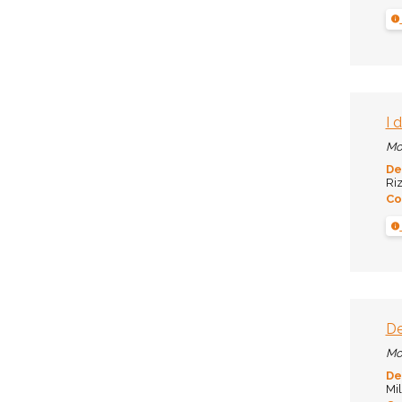
I 
Mo
De
Riz
Co
De
Mo
De
Mil