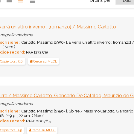
Ordina per:
verrà un altro inverno : [romanzo] / Massimo Carlotto
nografia moderna
scrizione:
Carlotto, Massimo [1956- ]. E verrà un altro inverno : [romanzo] / 
 ( Nero )
dice record:
PAR1272595
Copie totali (16)
Cerca su MLOL
irre / Massimo Carlotto, Giancarlo De Cataldo, Maurizio de G
nografia moderna
scrizione:
Carlotto, Massimo [1956- ]. Sbirre / Massimo Carlotto, Giancarlo D
8. 219 p. ; 22 cm. ( Nero )
dice record:
PTA0000785
Copie totali (4)
Cerca su MLOL