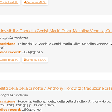
Copie totali (2)
Cerca su MLOL
 invisibili / Gabriella Genisi, Marilù Oliva, Mariolina Venezia, Gr
nografia moderna
scrizione:
Le invisibili / Gabriella Genisi, Marilù Oliva, Mariolina Venezia, Gr
o )
dice record:
UBO4631626
Copie totali (3)
Cerca su MLOL
delitti della bella di notte / Anthony Horowitz ; traduzione di
nografia moderna
scrizione:
Horowitz, Anthony. I delitti della bella di notte / Anthony Horow
zoli, 2023. 202; 315 p. ; 22 cm. ( Nero )
dice record:
UBO4755705