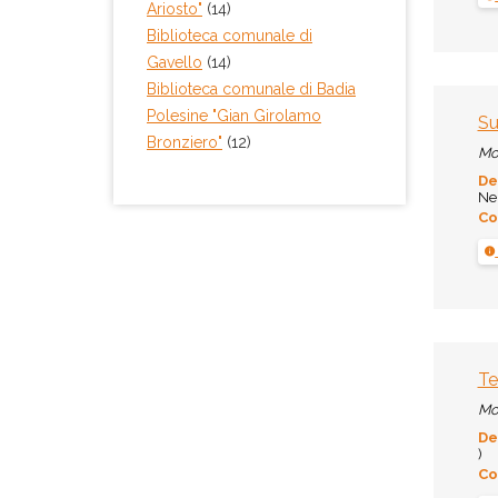
Ariosto"
(14)
Biblioteca comunale di
Gavello
(14)
Biblioteca comunale di Badia
Polesine "Gian Girolamo
Su
Bronziero"
(12)
Mo
De
Ner
Co
Te
Mo
De
)
Co