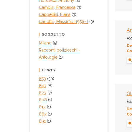
Horowitz, Anthony
(4)
Campisi, Francesca
(3)
Cappellini, Elena
(3)
Carlotto, Massimo [1956- ]
(3)
Am
SOGGETTO
Mo
Milano
(5)
De
Racconti polizieschi -
Co
Antologie
(1)
DEWEY
853
(50)
843
(8)
823
(7)
Gl
808
(1)
Mo
813
(1)
De
863
(1)
Co
891
(1)