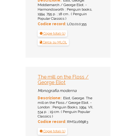
Descrizione:
Eliot, George.
Middlemarch / George Eliot. -
Harmondsworth : Penguin books,
1994. 795 p. ; 18 cm.. ( Penguin
Popular Classics )
Codice record:
LO11010355
Copie totali (1)
Cerca su MLOL
The mill on the Floss /
George Eliot
Monografia moderna
Descrizione:
Eliot, George. The
mill on the Floss / George Eliot. -
London : Penguin Books, 1994. VII,
534 p. ; 19 cm. ( Penguin Popular
Classics )
Codice record:
RMS1166983
Copie totali (1)