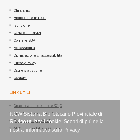
Chi siamo
Biblioteche in rete
Iscrizione
Carta dei servizi
Corriere SBP
Accessibilità
Dichiarazione di accessibilità
Privacy Policy
Dati e statistiche
Contatti
LINK UTILI
Opac locale accessibile W3C
Opac Nazionale Indice SBN
NOW Sistema Bibliotecario Provinciale di
Periodici italiani ACNP
Rovigo utilizza i cookie. Scopri di più nella
MLOL Media Library On Line
nostra
informativa sulla Privacy