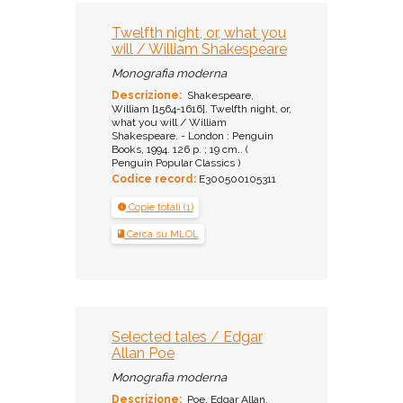
Twelfth night, or, what you
will / William Shakespeare
Monografia moderna
Descrizione:
Shakespeare,
William [1564-1616]. Twelfth night, or,
what you will / William
Shakespeare. - London : Penguin
Books, 1994. 126 p. ; 19 cm.. (
Penguin Popular Classics )
Codice record:
E300500105311
Copie totali (1)
Cerca su MLOL
Selected tales / Edgar
Allan Poe
Monografia moderna
Descrizione:
Poe, Edgar Allan.