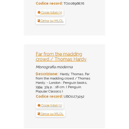
Codice record:
TO00896876
Copie totali (3)
Cerca su MLOL
Far from the madding
crowd / Thomas Hardy
Monografia moderna
Descrizione:
Hardy, Thomas. Far
from the madding crowd / Thomas
Hardy. - London : Penguin books,
1994. 374 p. ; 18 cm. ( Penguin
Popular Classics )
Codice record:
UBO0273252
Copie totali (1)
Cerca su MLOL