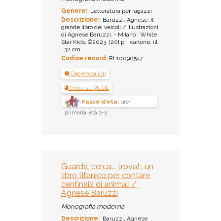
Genere:
Letteratura per ragazzi
Descrizione:
Baruzzi, Agnese. Il
grande libro dei veicoli / illustrazioni
di Agnese Baruzzi. - Milano : White
Star Kids, ©2023. [20] p. : cartone, ill.
; 32 cm.
Codice record:
RL10090547
Copie totali (1)
Cerca su MLOL
Fasce d'età:
pre-
primaria, età 0-5
Guarda, cerca... trova! : un
libro titanico per contare
centinaia di animali /
Agnese Baruzzi
Monografia moderna
Descrizione:
Baruzzi, Agnese.