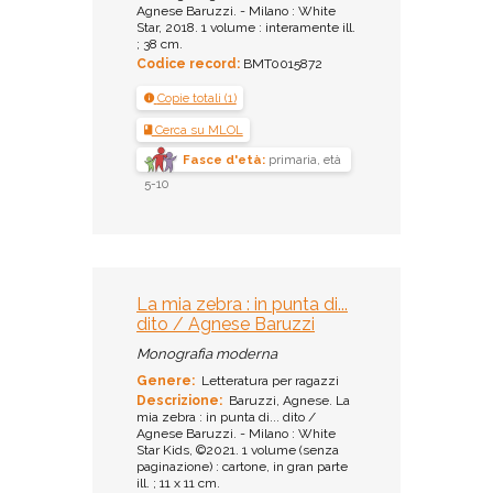
Agnese Baruzzi. - Milano : White
Star, 2018. 1 volume : interamente ill.
; 38 cm.
Codice record:
BMT0015872
Copie totali (1)
Cerca su MLOL
Fasce d'età:
primaria, età
5-10
La mia zebra : in punta di...
dito / Agnese Baruzzi
Monografia moderna
Genere:
Letteratura per ragazzi
Descrizione:
Baruzzi, Agnese. La
mia zebra : in punta di... dito /
Agnese Baruzzi. - Milano : White
Star Kids, ©2021. 1 volume (senza
paginazione) : cartone, in gran parte
ill. ; 11 x 11 cm.