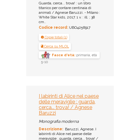
Guarda, cerca... trova! : un libro
titanico per contare centinaia di
animali / Agnese Baruzzi. - Milano :
White Star kids, 2017. 1 v. : ill. ; 38
cm..
Codice record:
UBO4256917
Copie totali (1)
Cerca su MLOL
Fasce d'età:
primaria, età
5-10
I labirinti di Alice nel paese
delle meraviglie : guarda,
cerca... trova! / Agnese
Baruzzi
Monografia moderna
Descrizione:
Baruzzi, Agnese. I
labirinti di Alice nel paese delle
meraviglie : guarda, cerca... trova! /