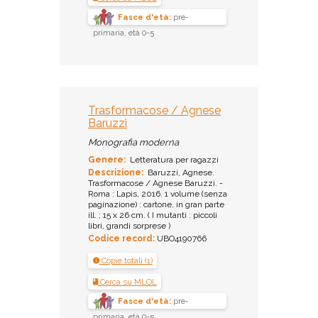
Fasce d'età:
pre-
primaria, età 0-5
Trasformacose / Agnese
Baruzzi
Monografia moderna
Genere:
Letteratura per ragazzi
Descrizione:
Baruzzi, Agnese.
Trasformacose / Agnese Baruzzi. -
Roma : Lapis, 2016. 1 volume (senza
paginazione) : cartone, in gran parte
ill. ; 15 x 26 cm. ( I mutanti : piccoli
libri, grandi sorprese )
Codice record:
UBO4190766
Copie totali (1)
Cerca su MLOL
Fasce d'età:
pre-
primaria, età 0-5