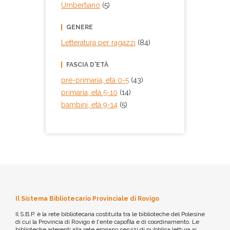
Umbertiano
(5)
GENERE
Letteratura per ragazzi
(84)
FASCIA D'ETÀ
pre-primaria, età 0-5
(43)
primaria, età 5-10
(14)
bambini, età 9-14
(5)
Il Sistema Bibliotecario Provinciale di Rovigo
Il S.B.P. è la rete bibliotecaria costituita tra le biblioteche del Polesine
di cui la Provincia di Rovigo è l'ente capofila e di coordinamento. Le
biblioteche aderenti alla rete erogano servizi di pubblica lettura ai