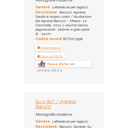
Monografia moderna
Genere:
Letteratura per ragazzi
Descrizione:
Baruzzi, Agnese.
Sposto e scopro i colori / illustrazioni
dia Agnese Baruzzi. - Milano : La
Coccinella, 2023. 1 volume (senza
paginazione) : cartone in gran parte
ill. ; 24 cm.
Codice record:
BCT0073196
Copie totali (1)
Cerca su MLOL
Fasce d'età:
pre-
primaria, età 0-5
Su o giù? / Agnese
Baruzzi
Monografia moderna
Genere:
Letteratura per ragazzi
Descrizione:
Baruzzi, Agnese. Su