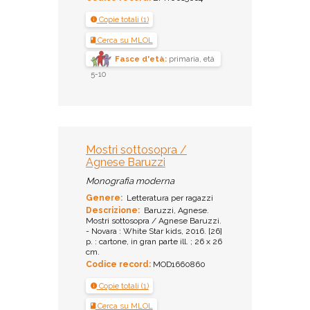
Copie totali (1)
Cerca su MLOL
Fasce d'età:
primaria, età
5-10
Mostri sottosopra /
Agnese Baruzzi
Monografia moderna
Genere:
Letteratura per ragazzi
Descrizione:
Baruzzi, Agnese.
Mostri sottosopra / Agnese Baruzzi.
- Novara : White Star kids, 2016. [26]
p. : cartone, in gran parte ill. ; 26 x 26
cm.
Codice record:
MOD1660860
Copie totali (1)
Cerca su MLOL