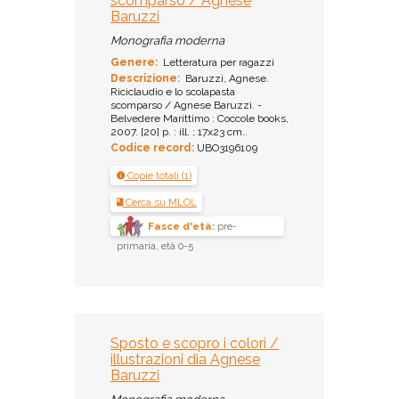
scomparso / Agnese
Baruzzi
Monografia moderna
Genere:
Letteratura per ragazzi
Descrizione:
Baruzzi, Agnese.
Riciclaudio e lo scolapasta
scomparso / Agnese Baruzzi. -
Belvedere Marittimo : Coccole books,
2007. [20] p. : ill. ; 17x23 cm..
Codice record:
UBO3196109
Copie totali (1)
Cerca su MLOL
Fasce d'età:
pre-
primaria, età 0-5
Sposto e scopro i colori /
illustrazioni dia Agnese
Baruzzi