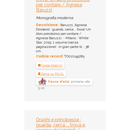
per contare / Agnese
Baruzzi
Monografia moderna
Descrizione:
Baruzzi, Agnese.
Dinoland : guarda, cerca... trova! Un
libro preistorico per contare /
Agnese Baruzzi. - Milano : White
Star, 2019. 1 volume (senza
paginazione) : in gran parte ill. ; 38
cm.
Codice record:
TO02045285
Copie totali (1)
Cerca su MLOL
Fasce d'età:
primaria, età
5-10
Draghi e principesse :
guarda, cerca ... trova e