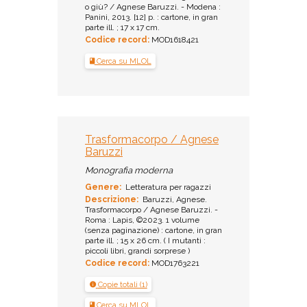
o giù? / Agnese Baruzzi. - Modena :
Panini, 2013. [12] p. : cartone, in gran
parte ill. ; 17 x 17 cm.
Codice record:
MOD1618421
Cerca su MLOL
Trasformacorpo / Agnese
Baruzzi
Monografia moderna
Genere:
Letteratura per ragazzi
Descrizione:
Baruzzi, Agnese.
Trasformacorpo / Agnese Baruzzi. -
Roma : Lapis, ©2023. 1 volume
(senza paginazione) : cartone, in gran
parte ill. ; 15 x 26 cm. ( I mutanti :
piccoli libri, grandi sorprese )
Codice record:
MOD1763221
Copie totali (1)
Cerca su MLOL