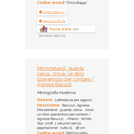
Codice record:
TO02084547
Copie totali (1)
Cerca su MLOL
Fasce d'età:
pre-
primaria, età 0-5
Monsterland : guarda,
cerca... trova : un libro
spaventoso per contare /
Agnese Baruzzi
Monografia moderna
Genere:
Letteratura per ragazzi
Descrizione:
Baruzzi, Agnese.
Monsterland : guarda, cerca... trova :
un libro spaventoso per contare /
Agnese Baruzzi. - Milano : White
Star, 2018. 1 volume (senza
paginazione) : tutto ill. ; 38 cm.
Codice record:
BMT0015664