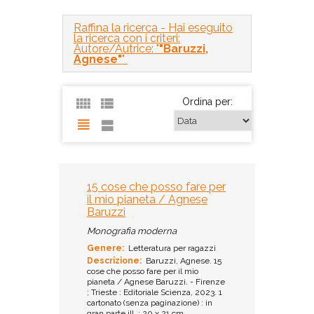
Raffina la ricerca
- Hai eseguito
la ricerca con i criteri:
Autore/Autrice: "
"Baruzzi,
Agnese"
"
Ordina per:
15 cose che posso fare per
il mio pianeta / Agnese
Baruzzi
Monografia moderna
Genere:
Letteratura per ragazzi
Descrizione:
Baruzzi, Agnese. 15
cose che posso fare per il mio
pianeta / Agnese Baruzzi. - Firenze
; Trieste : Editoriale Scienza, 2023. 1
cartonato (senza paginazione) : in
gran parte ill. ; 20 x 21 cm.