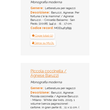
Monografia moderna
Genere:
Letteratura per ragazzi
Descrizione:
Baruzzi, Agnese. Per
fortuna c'e la mamma! / Agnese
Baruzzi. - Cinisello Balsamo : San
Paolo, [2008]. [44] p. : ill. ; 17 cm.
Codice record:
MOD1463699
Copie totali (2)
Cerca su MLOL
Piccola coccinella /
Agnese Baruzzi
Monografia moderna
Genere:
Letteratura per ragazzi
Descrizione:
Baruzzi, Agnese.
Piccola coccinella / Agnese Baruzzi.
- Milano : White star kids, 2025. 1
volume (senza paginazione) :
cartone, in gran parte ill. ; 11 x 11 cm. (