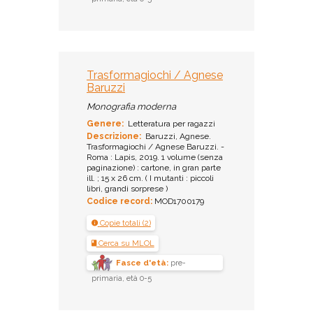
Trasformagiochi / Agnese
Baruzzi
Monografia moderna
Genere:
Letteratura per ragazzi
Descrizione:
Baruzzi, Agnese.
Trasformagiochi / Agnese Baruzzi. -
Roma : Lapis, 2019. 1 volume (senza
paginazione) : cartone, in gran parte
ill. ; 15 x 26 cm. ( I mutanti : piccoli
libri, grandi sorprese )
Codice record:
MOD1700179
Copie totali (2)
Cerca su MLOL
Fasce d'età:
pre-
primaria, età 0-5