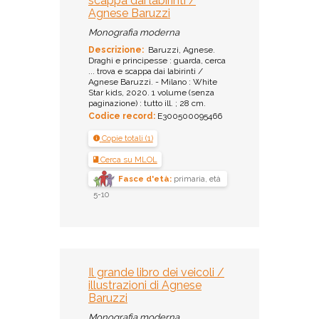
scappa dai labirinti /
Agnese Baruzzi
Monografia moderna
Descrizione:
Baruzzi, Agnese.
Draghi e principesse : guarda, cerca
... trova e scappa dai labirinti /
Agnese Baruzzi. - Milano : White
Star kids, 2020. 1 volume (senza
paginazione) : tutto ill. ; 28 cm.
Codice record:
E300500095466
Copie totali (1)
Cerca su MLOL
Fasce d'età:
primaria, età
5-10
Il grande libro dei veicoli /
illustrazioni di Agnese
Baruzzi
Monografia moderna