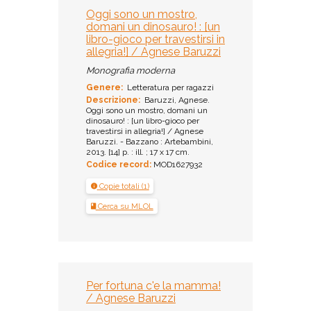
Oggi sono un mostro,
domani un dinosauro! : [un
libro-gioco per travestirsi in
allegria!] / Agnese Baruzzi
Monografia moderna
Genere:
Letteratura per ragazzi
Descrizione:
Baruzzi, Agnese.
Oggi sono un mostro, domani un
dinosauro! : [un libro-gioco per
travestirsi in allegria!] / Agnese
Baruzzi. - Bazzano : Artebambini,
2013. [14] p. : ill. ; 17 x 17 cm.
Codice record:
MOD1627932
Copie totali (1)
Cerca su MLOL
Per fortuna c'e la mamma!
/ Agnese Baruzzi