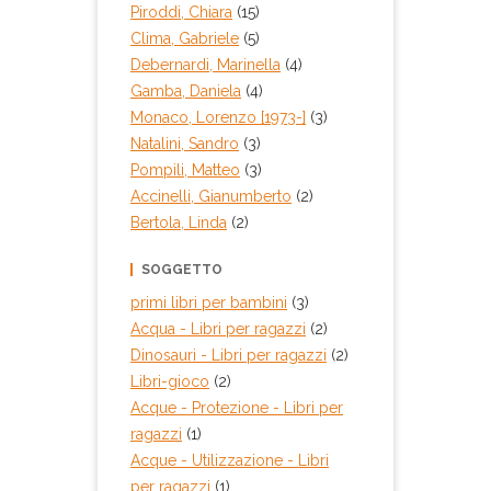
Piroddi, Chiara
(15)
Clima, Gabriele
(5)
Debernardi, Marinella
(4)
Gamba, Daniela
(4)
Monaco, Lorenzo [1973-]
(3)
Natalini, Sandro
(3)
Pompili, Matteo
(3)
Accinelli, Gianumberto
(2)
Bertola, Linda
(2)
SOGGETTO
primi libri per bambini
(3)
Acqua - Libri per ragazzi
(2)
Dinosauri - Libri per ragazzi
(2)
Libri-gioco
(2)
Acque - Protezione - Libri per
ragazzi
(1)
Acque - Utilizzazione - Libri
per ragazzi
(1)