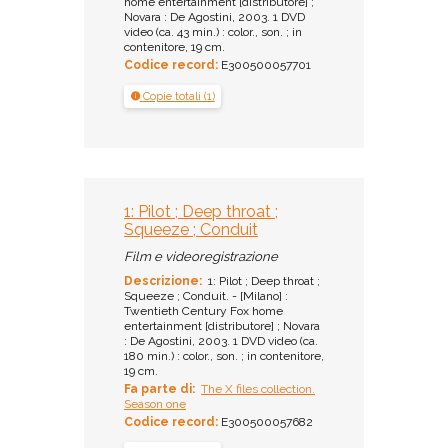
home entertainment [distributore] ;
Novara : De Agostini, 2003. 1 DVD
video (ca. 43 min.) : color., son. ; in
contenitore, 19 cm.
Codice record:
E300500057701
Copie totali (1)
1: Pilot ; Deep throat ;
Squeeze ; Conduit
Film e videoregistrazione
Descrizione:
1: Pilot ; Deep throat ;
Squeeze ; Conduit. - [Milano] :
Twentieth Century Fox home
entertainment [distributore] ; Novara
: De Agostini, 2003. 1 DVD video (ca.
180 min.) : color., son. ; in contenitore,
19 cm.
Fa parte di:
The X files collection.
Season one
Codice record:
E300500057682