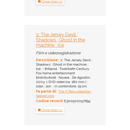
Copie totali (1)
2: The Jersey Devil ;
Shadows ; Ghost in the
machine ; Ice
Film e videoregistrazione
Descrizione:
2: The Jersey Devil ;
Shadows ; Ghost in the machine ;
Ice. - [Milano] : Twentieth Century
Fox home entertainment
[distributore] ; Novara : De Agostini,
2003. 1 DVD video (ca. 180 min.) :
color., son. ; in contenitore, 19 cm.
Fa parte di:
The X files collection.
Season one
Codice record:
E300500057694
Copie totali (1)