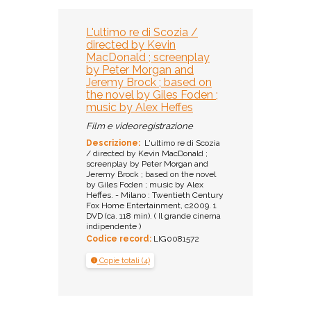
L'ultimo re di Scozia /
directed by Kevin
MacDonald ; screenplay
by Peter Morgan and
Jeremy Brock ; based on
the novel by Giles Foden ;
music by Alex Heffes
Film e videoregistrazione
Descrizione:
L'ultimo re di Scozia
/ directed by Kevin MacDonald ;
screenplay by Peter Morgan and
Jeremy Brock ; based on the novel
by Giles Foden ; music by Alex
Heffes. - Milano : Twentieth Century
Fox Home Entertainment, c2009. 1
DVD (ca. 118 min). ( Il grande cinema
indipendente )
Codice record:
LIG0081572
Copie totali (4)