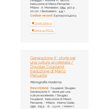
Oltraggio / Andrew H. Vachss ;
traduzione di Marco Pensante. -
Milano : A. Mondadori, 1994. 302 p. ;
20 cm. ( Bestsellers ; 434 )
Codice record:
E300500014003
Copie totali (1)
Cerca su MLOL
Generazione X : storie per
una cultura accelerata /
Douglas Coupland ;
traduzione di Marco
Pensante
Monografia moderna
Descrizione:
Coupland, Douglas.
Generazione X : storie per una
cultura accelerata / Douglas
Coupland ; traduzione di Marco
Pensante. - Milano : Interno Giallo,
1992. 219 p. : ill. ; 23 cm.. ( Interni )