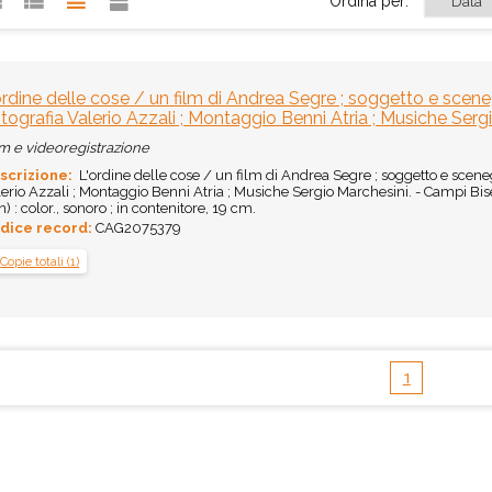
Ordina per:
ordine delle cose / un film di Andrea Segre ; soggetto e scen
tografia Valerio Azzali ; Montaggio Benni Atria ; Musiche Serg
m e videoregistrazione
scrizione:
L'ordine delle cose / un film di Andrea Segre ; soggetto e scene
erio Azzali ; Montaggio Benni Atria ; Musiche Sergio Marchesini. - Campi B
) : color., sonoro ; in contenitore, 19 cm.
dice record:
CAG2075379
Copie totali (1)
1