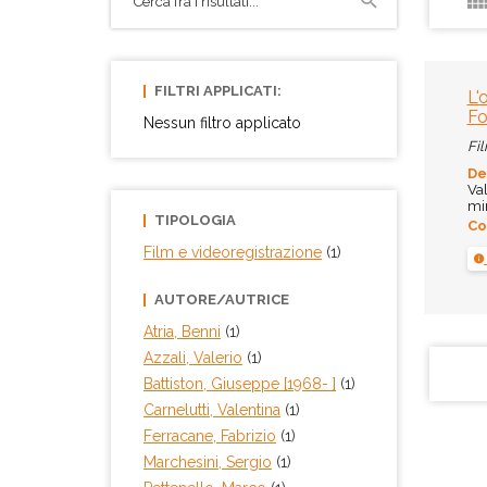
FILTRI APPLICATI:
L'
Fo
Nessun filtro applicato
Fil
De
Val
min
TIPOLOGIA
Co
Film e videoregistrazione
(1)
AUTORE/AUTRICE
Atria, Benni
(1)
Azzali, Valerio
(1)
Battiston, Giuseppe [1968- ]
(1)
Carnelutti, Valentina
(1)
Ferracane, Fabrizio
(1)
Marchesini, Sergio
(1)