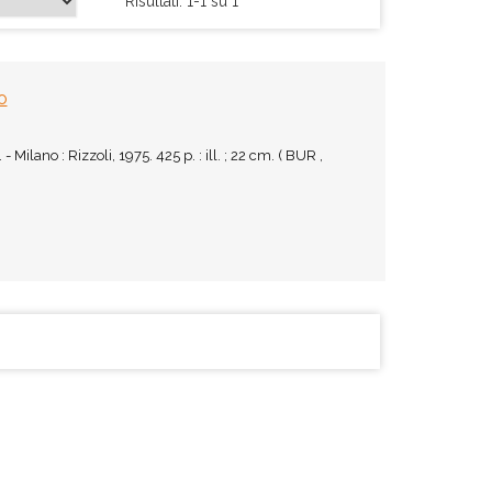
Risultati: 1-1 su 1
o
Milano : Rizzoli, 1975. 425 p. : ill. ; 22 cm. ( BUR ,