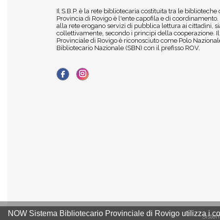
Il S.B.P. è la rete bibliotecaria costituita tra le biblioteche
Provincia di Rovigo è l'ente capofila e di coordinamento.
alla rete erogano servizi di pubblica lettura ai cittadini,
collettivamente, secondo i principi della cooperazione. I
Provinciale di Rovigo è riconosciuto come Polo Nazionale
Bibliotecario Nazionale (SBN) con il prefisso ROV.
NOW Sistema Bibliotecario Provinciale di Rovigo utilizza i co
Sistem