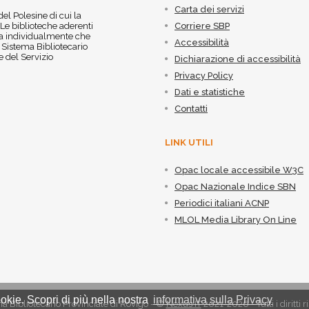
Carta dei servizi
 del Polesine di cui la
 Le biblioteche aderenti
Corriere SBP
 sia individualmente che
Accessibilità
l Sistema Bibliotecario
 del Servizio
Dichiarazione di accessibilità
Privacy Policy
Dati e statistiche
Contatti
LINK UTILI
Opac locale accessibile W3C
Opac Nazionale Indice SBN
Periodici italiani ACNP
MLOL Media Library On Line
okie. Scopri di più nella nostra
informativa sulla Privacy
a Bibliotecario Provinciale di Rovigo - ©
Nexus IT
2021-2026 - Tutti i diritti r