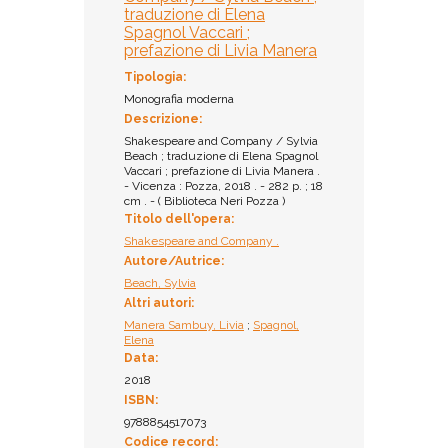
130835
traduzione di Elena
Spagnol Vaccari ;
Prestito:
prefazione di Livia Manera
Ammesso al prestito
Tipologia:
Monografia moderna
Descrizione:
Shakespeare and Company / Sylvia
Beach ; traduzione di Elena Spagnol
Vaccari ; prefazione di Livia Manera .
- Vicenza : Pozza, 2018 . - 282 p. ; 18
cm . - ( Biblioteca Neri Pozza )
Titolo dell'opera:
Shakespeare and Company .
Autore/Autrice:
Beach, Sylvia
Altri autori:
Manera Sambuy, Livia
;
Spagnol,
Elena
Data:
2018
ISBN:
9788854517073
Codice record: