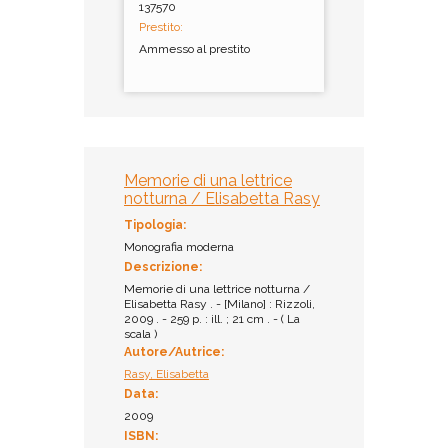
137570
Prestito:
Ammesso al prestito
Memorie di una lettrice
notturna / Elisabetta Rasy
Tipologia:
Monografia moderna
Descrizione:
Memorie di una lettrice notturna /
Elisabetta Rasy . - [Milano] : Rizzoli,
2009 . - 259 p. : ill. ; 21 cm . - ( La
scala )
Autore/Autrice:
Rasy, Elisabetta
Data:
2009
ISBN: