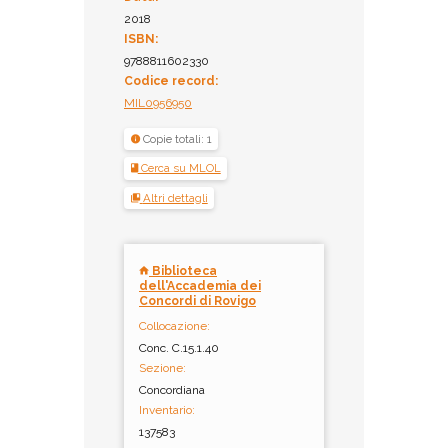
2018
ISBN:
9788811602330
Codice record:
MIL0956950
Copie totali: 1
Cerca su MLOL
Altri dettagli
Biblioteca
dell'Accademia dei
Concordi di Rovigo
Collocazione:
Conc. C.15.1.40
Sezione:
Concordiana
Inventario:
137583