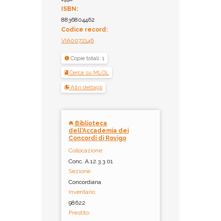
ISBN:
8836804462
Codice record:
VIA0072146
Copie totali: 1
Cerca su MLOL
Altri dettagli
Biblioteca
dell'Accademia dei
Concordi di Rovigo
Collocazione:
Conc. A.12.3.3 01
Sezione:
Concordiana
Inventario:
98622
Prestito: