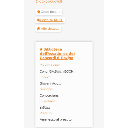
E300500090708
Copie totali: 1
Cerca su MLOL
Altri dettagli
Biblioteca
dell'Accademia dei
Concordi di Rovigo
Collocazione:
Conc. GA.809.3 BOOK
Fondo:
Giovani Adulti
Sezione:
Concordiana
Inventario:
138241
Prestito:
Ammesso al prestito