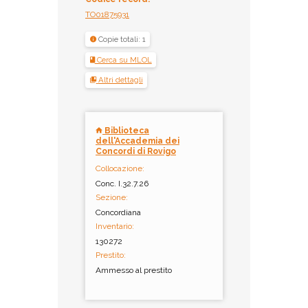
TO01875931
Copie totali: 1
Cerca su MLOL
Altri dettagli
Biblioteca
dell'Accademia dei
Concordi di Rovigo
Collocazione:
Conc. I.32.7.26
Sezione:
Concordiana
Inventario:
130272
Prestito:
Ammesso al prestito