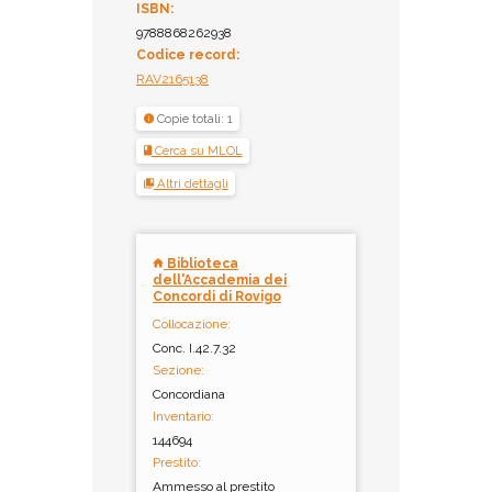
ISBN:
9788868262938
Codice record:
RAV2165138
Copie totali: 1
Cerca su MLOL
Altri dettagli
Biblioteca
dell'Accademia dei
Concordi di Rovigo
Collocazione:
Conc. I.42.7.32
Sezione:
Concordiana
Inventario:
144694
Prestito:
Ammesso al prestito