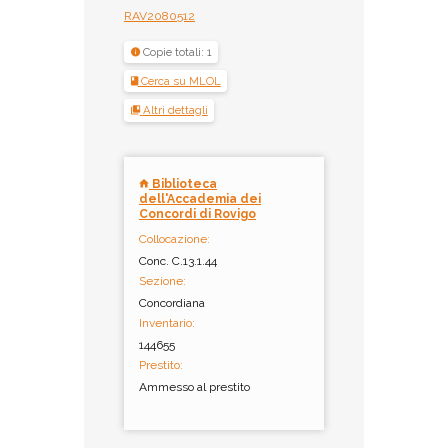
RAV2080512
Copie totali: 1
Cerca su MLOL
Altri dettagli
Biblioteca
dell'Accademia dei
Concordi di Rovigo
Collocazione:
Conc. C.13.1.44
Sezione:
Concordiana
Inventario:
144655
Prestito:
Ammesso al prestito