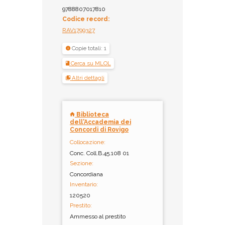
9788807017810
Codice record:
RAV1799327
Copie totali: 1
Cerca su MLOL
Altri dettagli
Biblioteca
dell'Accademia dei
Concordi di Rovigo
Collocazione:
Conc. Coll.B.45.108 01
Sezione:
Concordiana
Inventario:
120520
Prestito:
Ammesso al prestito