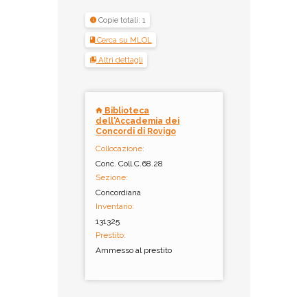
Copie totali: 1
Cerca su MLOL
Altri dettagli
Biblioteca
dell'Accademia dei
Concordi di Rovigo
Collocazione:
Conc. Coll.C.68.28
Sezione:
Concordiana
Inventario:
131325
Prestito:
Ammesso al prestito