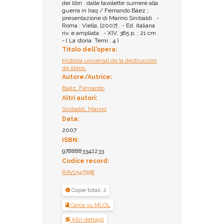
dei libri : dalle tavolette sumere alla
guerra in Iraq / Fernando Báez ;
presentazione di Marino Sinibaldi . -
Roma : Viella, [2007] . - Ed. italiana
riv. e ampliata . - XIV, 385 p. ; 21 cm .
- ( La storia. Temi ; 4 )
Titolo dell'opera:
Historia universal de la destrucción
de libros.
Autore/Autrice:
Baéz, Fernando
Altri autori:
Sinibaldi, Marino
Data:
2007
ISBN:
9788883342233
Codice record:
RAV1547998
Copie totali: 2
Cerca su MLOL
Altri dettagli