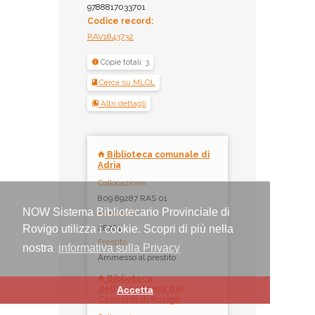
9788817033701
Codice record:
RAV1843732
Copie totali: 3
Cerca su MLOL
Altri dettagli
Biblioteca comunale di
Adria
Collocazione:
809.89287 RAS 01
NOW Sistema Bibliotecario Provinciale di
Inventario:
28764
Rovigo utilizza i cookie. Scopri di più nella
Prestito:
nostra
informativa sulla Privacy
Ammesso al prestito
Biblioteca
dell'Accademia dei
Accetta
Concordi di Rovigo