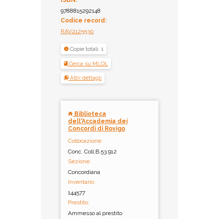
ISBN:
9788815292148
Codice record:
RAV2125530
Copie totali: 1
Cerca su MLOL
Altri dettagli
Biblioteca
dell'Accademia dei
Concordi di Rovigo
Collocazione:
Conc. Coll.B.53.912
Sezione:
Concordiana
Inventario:
144577
Prestito:
Ammesso al prestito