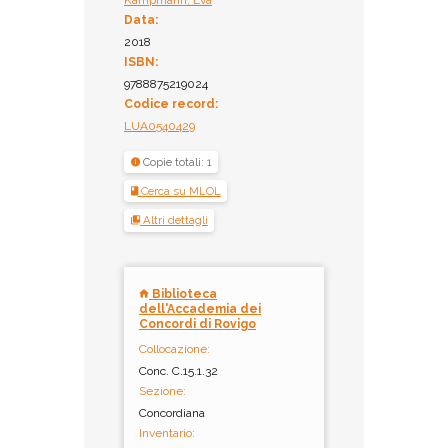
Data:
2018
ISBN:
9788875219024
Codice record:
LUA0540429
Copie totali: 1
Cerca su MLOL
Altri dettagli
Biblioteca
dell'Accademia dei
Concordi di Rovigo
Collocazione:
Conc. C.15.1.32
Sezione:
Concordiana
Inventario: