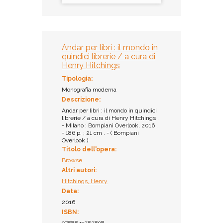
Andar per libri : il mondo in
quindici librerie / a cura di
Henry Hitchings
Tipologia:
Monografia moderna
Descrizione:
Andar per libri : il mondo in quindici
librerie / a cura di Henry Hitchings .
- Milano : Bompiani Overlook, 2016 .
- 186 p. ; 21 cm . - ( Bompiani
Overlook )
Titolo dell'opera:
Browse
Altri autori:
Hitchings, Henry
Data:
2016
ISBN:
9788845282898