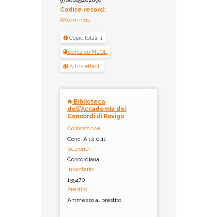
Codice record:
PAV0121314
Copie totali: 1
Cerca su MLOL
Altri dettagli
Biblioteca
dell'Accademia dei
Concordi di Rovigo
Collocazione:
Conc. A.12.0.11
Sezione:
Concordiana
Inventario:
135470
Prestito:
Ammesso al prestito