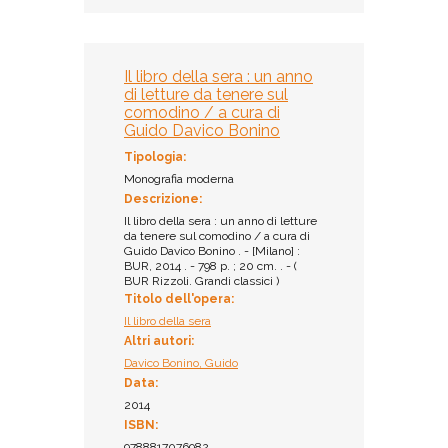
Il libro della sera : un anno
di letture da tenere sul
comodino / a cura di
Guido Davico Bonino
Tipologia:
Monografia moderna
Descrizione:
Il libro della sera : un anno di letture
da tenere sul comodino / a cura di
Guido Davico Bonino . - [Milano] :
BUR, 2014 . - 798 p. ; 20 cm. . - (
BUR Rizzoli. Grandi classici )
Titolo dell'opera:
Il libro della sera
Altri autori:
Davico Bonino, Guido
Data:
2014
ISBN:
9788817076982