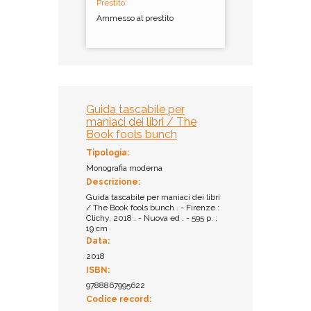
Prestito:
Ammesso al prestito
Guida tascabile per
maniaci dei libri / The
Book fools bunch
Tipologia:
Monografia moderna
Descrizione:
Guida tascabile per maniaci dei libri
/ The Book fools bunch . - Firenze :
Clichy, 2018 . - Nuova ed . - 595 p. ;
19 cm
Data:
2018
ISBN:
9788867995622
Codice record: