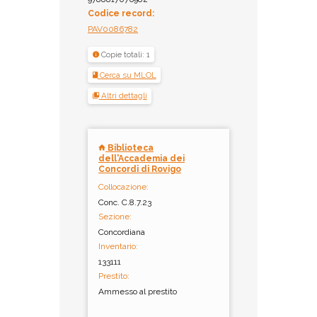
Codice record:
PAV0086782
Copie totali: 1
Cerca su MLOL
Altri dettagli
Biblioteca
dell'Accademia dei
Concordi di Rovigo
Collocazione:
Conc. C.8.7.23
Sezione:
Concordiana
Inventario:
133111
Prestito:
Ammesso al prestito