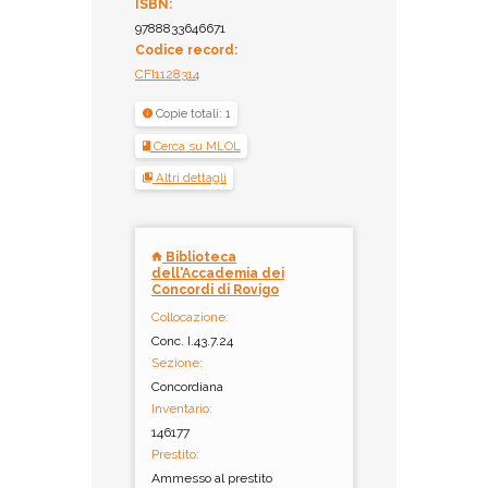
ISBN:
9788833646671
Codice record:
CFI1128314
Copie totali: 1
Cerca su MLOL
Altri dettagli
Biblioteca
dell'Accademia dei
Concordi di Rovigo
Collocazione:
Conc. I.43.7.24
Sezione:
Concordiana
Inventario:
146177
Prestito:
Ammesso al prestito