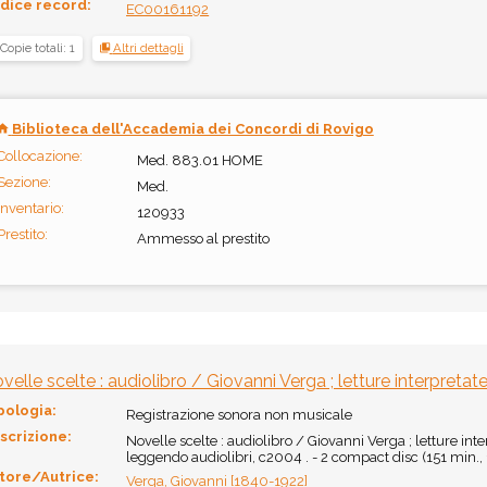
dice record:
EC00161192
Copie totali: 1
Altri dettagli
Biblioteca dell'Accademia dei Concordi di Rovigo
Collocazione:
Med. 883.01 HOME
Sezione:
Med.
Inventario:
120933
Prestito:
Ammesso al prestito
velle scelte : audiolibro / Giovanni Verga ; letture interpretat
pologia:
Registrazione sonora non musicale
scrizione:
Novelle scelte : audiolibro / Giovanni Verga ; letture inter
leggendo audiolibri, c2004 . - 2 compact disc (151 min., 
tore/Autrice:
Verga, Giovanni [1840-1922]