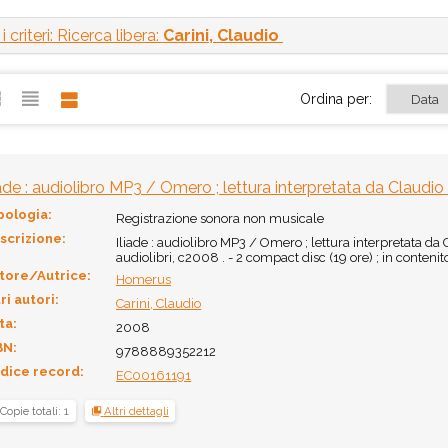
 criteri: Ricerca libera:
Carini, Claudio
Ordina per:
iade : audiolibro MP3 / Omero ; lettura interpretata da Claudio 
pologia:
Registrazione sonora non musicale
scrizione:
Iliade : audiolibro MP3 / Omero ; lettura interpretata da C
audiolibri, c2008 . - 2 compact disc (19 ore) ; in conteni
tore/Autrice:
Homerus
ri autori:
Carini, Claudio
ta:
2008
BN:
9788889352212
dice record:
EC00161191
Copie totali: 1
Altri dettagli