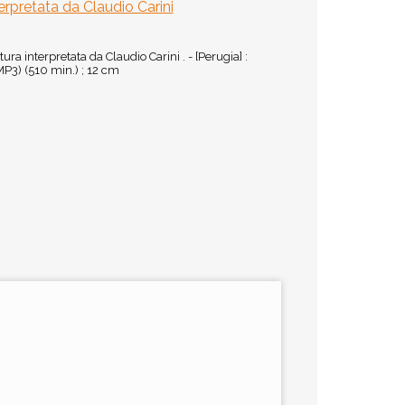
terpretata da Claudio Carini
tura interpretata da Claudio Carini . - [Perugia] :
MP3) (510 min.) ; 12 cm