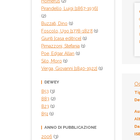
Homerus
(2)
Pirandello, Luigi [1867-1936]
(2)
Buzzati, Dino
(1)
Foscolo, Ugo [1778-1827]
(1)
Giunti [casa editrice]
(1)
Pimazzoni, Stefania
(1)
Poe, Edgar Allan
(1)
Silo, Moro
(1)
Verga, Giovanni [1840-1922]
(1)
DEWEY
Od
853
(3)
Ti
883
(2)
De
823
(1)
Au
851
(1)
Alt
Da
ANNO DI PUBBLICAZIONE
IS
2006
(3)