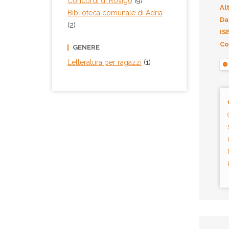
Concordi di Rovigo
(9)
Alt
Biblioteca comunale di Adria
Da
(2)
IS
Co
GENERE
Letteratura per ragazzi
(1)