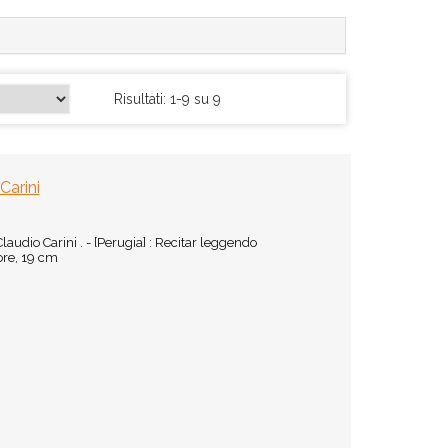
Risultati: 1-9 su 9
Carini
laudio Carini . - [Perugia] : Recitar leggendo
tore, 19 cm