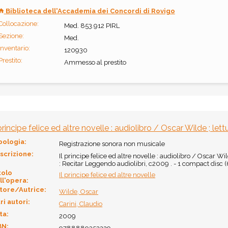
Biblioteca dell'Accademia dei Concordi di Rovigo
Collocazione:
Med. 853.912 PIRL
Sezione:
Med.
Inventario:
120930
Prestito:
Ammesso al prestito
 principe felice ed altre novelle : audiolibro / Oscar Wilde ; let
pologia:
Registrazione sonora non musicale
scrizione:
Il principe felice ed altre novelle : audiolibro / Oscar Wil
: Recitar Leggendo audiolibri, c2009 . - 1 compact disc (6
tolo
Il principe felice ed altre novelle
ll'opera:
tore/Autrice:
Wilde, Oscar
ri autori:
Carini, Claudio
ta:
2009
BN: