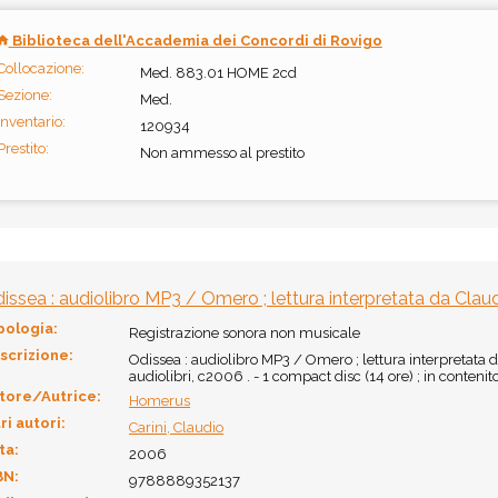
Biblioteca dell'Accademia dei Concordi di Rovigo
Collocazione:
Med. 883.01 HOME 2cd
Sezione:
Med.
Inventario:
120934
Prestito:
Non ammesso al prestito
issea : audiolibro MP3 / Omero ; lettura interpretata da Claud
pologia:
Registrazione sonora non musicale
scrizione:
Odissea : audiolibro MP3 / Omero ; lettura interpretata da
audiolibri, c2006 . - 1 compact disc (14 ore) ; in conteni
tore/Autrice:
Homerus
ri autori:
Carini, Claudio
ta:
2006
BN:
9788889352137