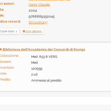
ri autori:
Carini, Claudio
ta:
2004
BN:
9788889352045
dice record:
EC00161197
Copie totali: 1
Altri dettagli
Biblioteca dell'Accademia dei Concordi di Rovigo
Collocazione:
Med. 853.8 VERG
Sezione:
Med.
Inventario:
120959
Note:
2 cd
Prestito:
Ammesso al prestito