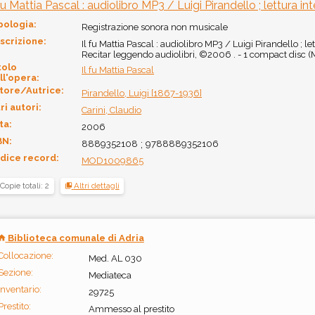
 fu Mattia Pascal : audiolibro MP3 / Luigi Pirandello ; lettura in
pologia:
Registrazione sonora non musicale
scrizione:
Il fu Mattia Pascal : audiolibro MP3 / Luigi Pirandello ; let
Recitar leggendo audiolibri, ©2006 . - 1 compact disc (
tolo
Il fu Mattia Pascal
ll'opera:
tore/Autrice:
Pirandello, Luigi [1867-1936]
ri autori:
Carini, Claudio
ta:
2006
BN:
8889352108
;
9788889352106
dice record:
MOD1009865
Copie totali: 2
Altri dettagli
Biblioteca comunale di Adria
Collocazione:
Med. AL 030
Sezione:
Mediateca
Inventario:
29725
Prestito:
Ammesso al prestito