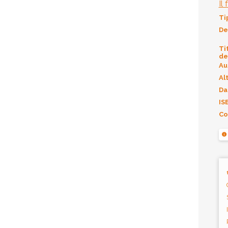
Il
Ti
De
Ti
de
Au
Alt
Da
IS
Co