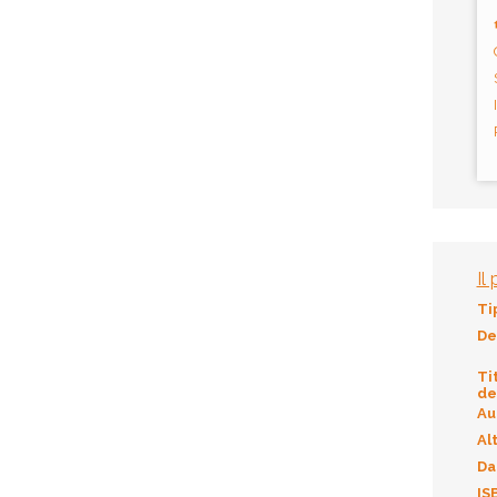
Il
Ti
De
Ti
de
Au
Alt
Da
IS