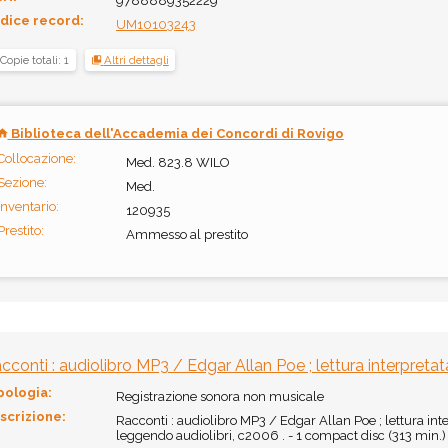
9788889352229
dice record:
UM10103243
Copie totali: 1
Altri dettagli
Biblioteca dell'Accademia dei Concordi di Rovigo
Collocazione:
Med. 823.8 WILO
Sezione:
Med.
Inventario:
120935
Prestito:
Ammesso al prestito
cconti : audiolibro MP3 / Edgar Allan Poe ; lettura interpretat
pologia:
Registrazione sonora non musicale
scrizione:
Racconti : audiolibro MP3 / Edgar Allan Poe ; lettura inter
leggendo audiolibri, c2006 . - 1 compact disc (313 min.) 