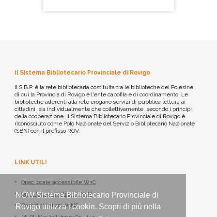
Il Sistema Bibliotecario Provinciale di Rovigo
Il S.B.P. è la rete bibliotecaria costituita tra le biblioteche del Polesine
di cui la Provincia di Rovigo è l'ente capofila e di coordinamento. Le
biblioteche aderenti alla rete erogano servizi di pubblica lettura ai
cittadini, sia individualmente che collettivamente, secondo i principi
della cooperazione. Il Sistema Bibliotecario Provinciale di Rovigo è
riconosciuto come Polo Nazionale del Servizio Bibliotecario Nazionale
(SBN) con il prefisso ROV.
LINK UTILI
Opac locale accessibile W3C
Opac Nazionale Indice SBN
NOW Sistema Bibliotecario Provinciale di
Periodici italiani ACNP
Rovigo utilizza i cookie. Scopri di più nella