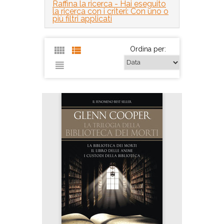
Raffina la ricerca
- Hai eseguito
la ricerca con i criteri: Con uno o
più filtri applicati
Ordina per: