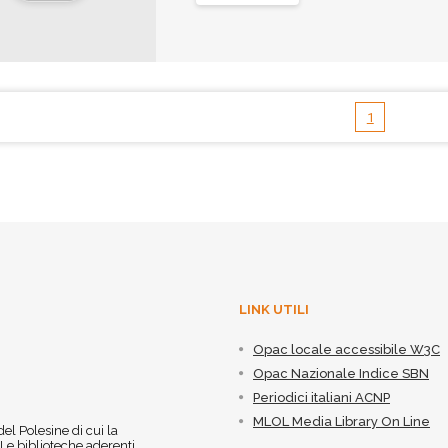
1
LINK UTILI
Opac locale accessibile W3C
Opac Nazionale Indice SBN
Periodici italiani ACNP
MLOL Media Library On Line
 del Polesine di cui la
 Le biblioteche aderenti