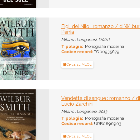
Figli del Nilo : romanzo / di Wilbur
Perria
Milano : Longanesi, [2001]
Tipologia:
Monografia moderna
Codice record:
TO00935679
Cerca su MLOL
Vendetta di sangue : romanzo / di 
Lucio Zarchini
Milano : Longanesi, 2013
Tipologia:
Monografia moderna
Codice record:
URB0896903
Cerca su MLOL