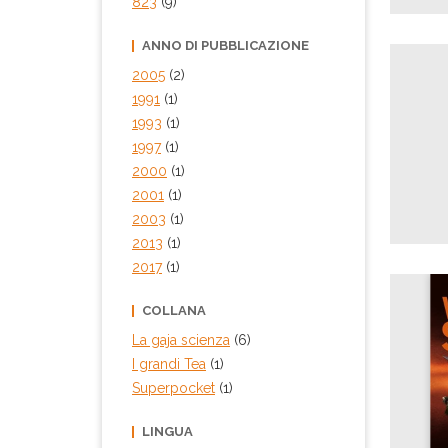
823
(9)
ANNO DI PUBBLICAZIONE
2005
(2)
1991
(1)
1993
(1)
1997
(1)
2000
(1)
2001
(1)
2003
(1)
2013
(1)
2017
(1)
COLLANA
La gaja scienza
(6)
I grandi Tea
(1)
Superpocket
(1)
LINGUA