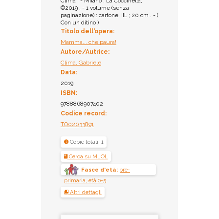
Clima . - Milano : La Coccinella,
©2019 . - 1 volume (senza
paginazione) : cartone, ill. ; 20 cm . - (
Con un ditino )
Titolo dell'opera:
Mamma... che paura!
Autore/Autrice:
Clima, Gabriele
Data:
2019
ISBN:
9788868907402
Codice record:
TO02033891
Copie totali: 1
Cerca su MLOL
Fasce d'età:
pre-
primaria, età 0-5
Altri dettagli