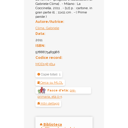
Gabriele Clima] . - Milano : La
Coccinella, 2011 . - [12] p. : cartone, in
gran parte ill. ; 11x11 cm . - ( Prime
parole )
Autore/Autrice:
Clima, Gabriele
Data:
2011
ISBN:
9788875485986
Codice record:
MOD1583614
Copie totali: 1
Cerca su MLOL
Fasce d'età:
pre-
primaria, età 0-5
Altri dettagli
Biblioteca