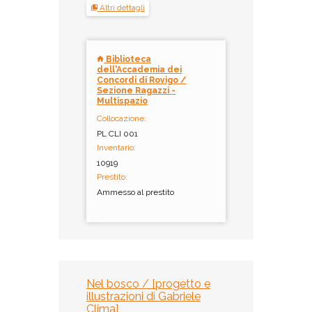
Altri dettagli
Biblioteca
dell'Accademia dei
Concordi di Rovigo /
Sezione Ragazzi -
Multispazio
Collocazione:
PL CLI 001
Inventario:
10919
Prestito:
Ammesso al prestito
Nel bosco / [progetto e
illustrazioni di Gabriele
Clima]