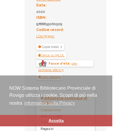
Data:
2020
ISBN:
9788855060509
Codice record:
LO11793901
Copie totali: 2
Cerca su MLOL
Fasce d'età:
pre-
primaria, età 0-5
Altri dettagli
NOW Sistema Bibliotecario Provinciale di
Rovigo utilizza i cookie. Scopri di più nella
Biblioteca comunale di
Canaro
nostra
informativa sulla Privacy
Collocazione:
R PL CLI-NAT
Accetta
Sezione:
Ragazzi