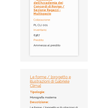
dell'Accademia dei
Concordi di Rovigo /
Sezione Ragazzi -
Multispazio
Collocazione:
PL CLI 001
Inventario:
6387
Prestito:
Ammesso al prestito
Le forme / [progetto e
illustrazioni di Gabriele
Clima]
Tipologia:
Monografia moderna
Descrizione:
Le forme / [progetto e illustrazioni di