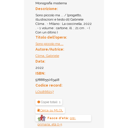
Monografia moderna
Descrizione:
Sono piccolo ma ... / [progetto,
illustrazioni e testo di] Gabriele
Clima . - Milano : La coccinella, 2022
. - 1 volume : cartone, ill. ; 21 cm . - (
Con un ditino )
Titolo dell'opera:
Sono piccolo ma ...
Autore/Autrice:
Clima, Gabriele
Data:
2022
ISBN:
9788855063418
Codice record:
LO11866217
Copie totali: 1
Cerca su MLOL
Fasce d'età:
pre-
primaria, età 0-5