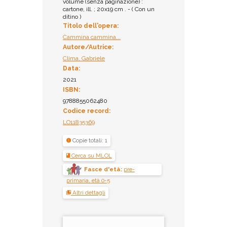
volume (senza paginazione) :
cartone, ill. ; 20x19 cm . - ( Con un
ditino )
Titolo dell'opera:
Cammina cammina...
Autore/Autrice:
Clima, Gabriele
Data:
2021
ISBN:
9788855062480
Codice record:
LO11835369
Copie totali: 1
Cerca su MLOL
Fasce d'età:
pre-
primaria, età 0-5
Altri dettagli