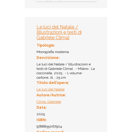
Multispazio
Collocazione:
PL CLI 001
Inventario:
Le luci del Natale /
10829
[illustrazioni e testi di
Prestito:
Gabriele Clima]
Ammesso al prestito
Tipologia:
Monografia moderna
Descrizione:
Le luci del Natale / [illustrazioni e
testi di Gabriele Clima] . - Milano : La
coccinella, 2025 . - 1 volume :
cartone, ill. ; 25 cm
Titolo dell'opera:
Le luci del Natale
Autore/Autrice:
Clima, Gabriele
Data:
2025
ISBN:
9788855067904