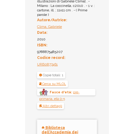
illustrazioni di Gabriele Clima] . -
Milano : La coccinella, c2010 . - 1 v. :
cartone, ill. ; 11x11 cm . - ( Prime
parole )
Autore/Autrice:
Clima, Gabriele
Data:
2010
ISBN:
9788875485207
Codice record:
URB0877461
Copie totali: 1
Cerca su MLOL
Fasce d'età:
pre-
primaria, età 0-5
Altri dettagli
Biblioteca
dell'Accademia dei