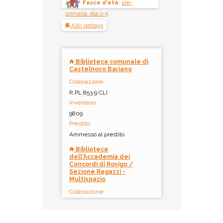
Fasce d'età:
pre-
primaria, età 0-5
Altri dettagli
Biblioteca comunale di
Castelnovo Bariano
Collocazione:
R.PL.853.9 CLI
Inventario:
9809
Prestito:
Ammesso al prestito
Biblioteca
dell'Accademia dei
Concordi di Rovigo /
Sezione Ragazzi -
Multispazio
Collocazione:
PL CLI 001
Inventario: