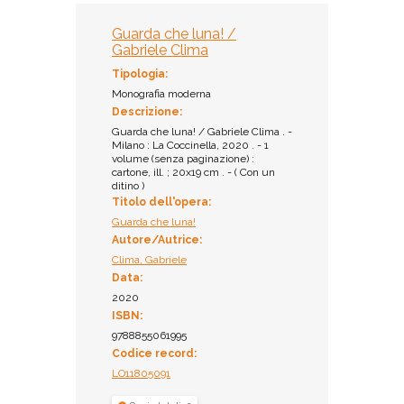
10924
Prestito:
Guarda che luna! /
Ammesso al prestito
Gabriele Clima
Tipologia:
Monografia moderna
Descrizione:
Guarda che luna! / Gabriele Clima . -
Milano : La Coccinella, 2020 . - 1
volume (senza paginazione) :
cartone, ill. ; 20x19 cm . - ( Con un
ditino )
Titolo dell'opera:
Guarda che luna!
Autore/Autrice:
Clima, Gabriele
Data:
2020
ISBN:
9788855061995
Codice record:
LO11805091