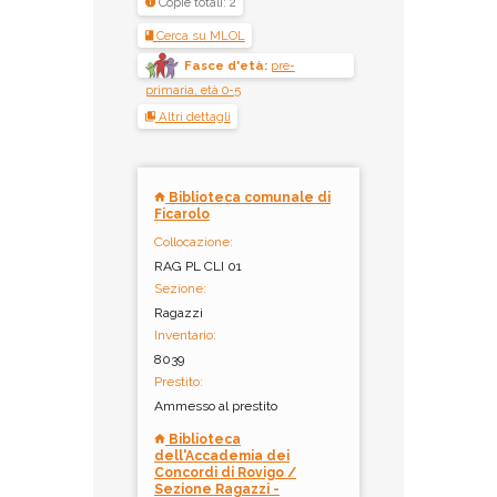
Copie totali: 2
Cerca su MLOL
Fasce d'età:
pre-
primaria, età 0-5
Altri dettagli
Biblioteca comunale di
Ficarolo
Collocazione:
RAG PL CLI 01
Sezione:
Ragazzi
Inventario:
8039
Prestito:
Ammesso al prestito
Biblioteca
dell'Accademia dei
Concordi di Rovigo /
Sezione Ragazzi -