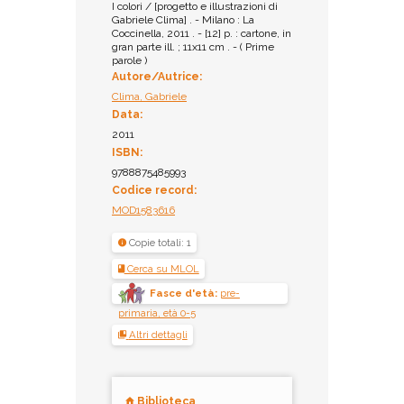
I colori / [progetto e illustrazioni di
Gabriele Clima] . - Milano : La
Coccinella, 2011 . - [12] p. : cartone, in
gran parte ill. ; 11x11 cm . - ( Prime
parole )
Autore/Autrice:
Clima, Gabriele
Data:
2011
ISBN:
9788875485993
Codice record:
MOD1583616
Copie totali: 1
Cerca su MLOL
Fasce d'età:
pre-
primaria, età 0-5
Altri dettagli
Biblioteca