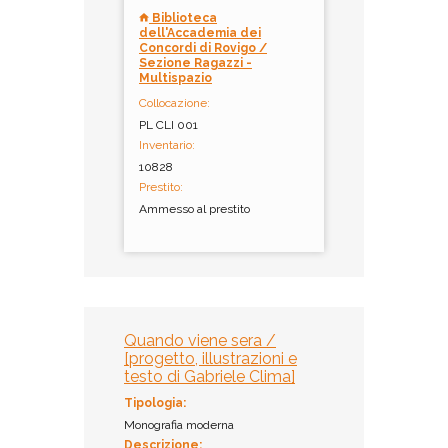
Biblioteca
dell'Accademia dei
Concordi di Rovigo /
Sezione Ragazzi -
Multispazio
Collocazione:
PL CLI 001
Inventario:
10828
Prestito:
Ammesso al prestito
Quando viene sera /
[progetto, illustrazioni e
testo di Gabriele Clima]
Tipologia:
Monografia moderna
Descrizione: