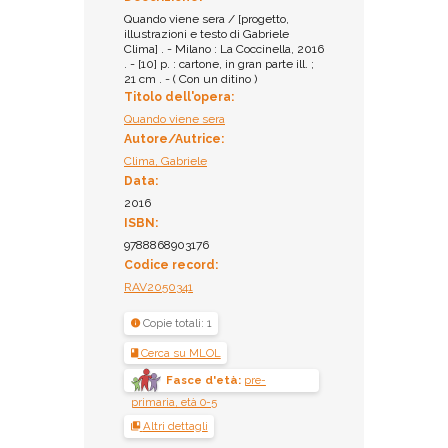
Quando viene sera / [progetto,
illustrazioni e testo di Gabriele
Clima] . - Milano : La Coccinella, 2016
. - [10] p. : cartone, in gran parte ill. ;
21 cm . - ( Con un ditino )
Titolo dell'opera:
Quando viene sera
Autore/Autrice:
Clima, Gabriele
Data:
2016
ISBN:
9788868903176
Codice record:
RAV2050341
Copie totali: 1
Cerca su MLOL
Fasce d'età:
pre-
primaria, età 0-5
Altri dettagli