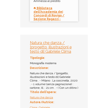
Ammesso al prestito
Biblioteca
dell'Accademia dei
Concordi di Rovigo /
Sezione Ragazzi -
Multispazio
Collocazione:
PL CLI 001
Inventario:
Natura che danza /
11061
[progetto, illustrazioni e
Prestito:
testo di] Gabriele Clima
Ammesso al prestito
Tipologia:
Monografia moderna
Descrizione:
Natura che danza / [progetto,
illustrazioni e testo di] Gabriele
Clima . - Milano : La coccinella, 2020
. - 1 volume (senza paginazione) :
cartone, ill. ; 21 cm . - ( Con un ditino )
Titolo dell'opera:
Natura che danza
Autore/Autrice:
Clima, Gabriele