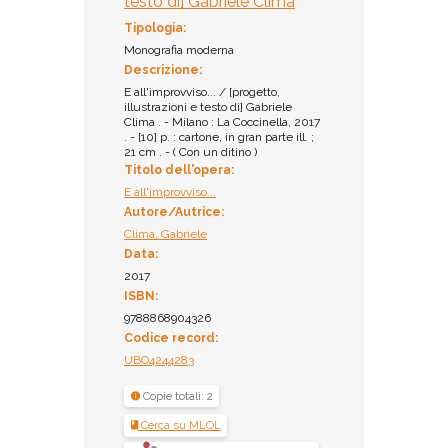
testo di] Gabriele Clima
Ammesso al prestito
Tipologia:
Monografia moderna
Descrizione:
E all'improvviso... / [progetto,
illustrazioni e testo di] Gabriele
Clima . - Milano : La Coccinella, 2017
. - [10] p. : cartone, in gran parte ill. ;
21 cm . - ( Con un ditino )
Titolo dell'opera:
E all'improvviso...
Autore/Autrice:
Clima, Gabriele
Data:
2017
ISBN:
9788868904326
Codice record:
UBO4244283
Copie totali: 2
Cerca su MLOL