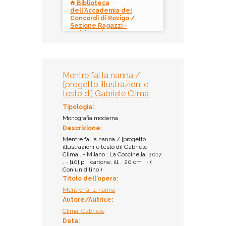
Biblioteca
dell'Accademia dei
Concordi di Rovigo /
Sezione Ragazzi -
Multispazio
Collocazione:
PL CLI 001
Inventario:
Mentre fai la nanna /
11670
[progetto illustrazioni e
Prestito:
testo di] Gabriele Clima
Ammesso al prestito
Tipologia:
Monografia moderna
Descrizione:
Mentre fai la nanna / [progetto
illustrazioni e testo di] Gabriele
Clima . - Milano : La Coccinella, 2017
. - [10] p. : cartone, ill. ; 20 cm . - (
Con un ditino )
Titolo dell'opera:
Mentre fai la nanna
Autore/Autrice:
Clima, Gabriele
Data: