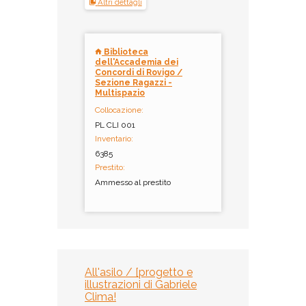
Altri dettagli
Biblioteca
dell'Accademia dei
Concordi di Rovigo /
Sezione Ragazzi -
Multispazio
Collocazione:
PL CLI 001
Inventario:
6385
Prestito:
Ammesso al prestito
All'asilo / [progetto e
illustrazioni di Gabriele
Clima!