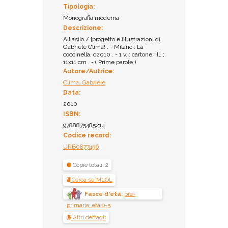
Tipologia:
Monografia moderna
Descrizione:
All'asilo / [progetto e illustrazioni di
Gabriele Clima! . - Milano : La
coccinella, c2010 . - 1 v. : cartone, ill. ;
11x11 cm . - ( Prime parole )
Autore/Autrice:
Clima, Gabriele
Data:
2010
ISBN:
9788875485214
Codice record:
URB0877456
Copie totali: 2
Cerca su MLOL
Fasce d'età:
pre-
primaria, età 0-5
Altri dettagli