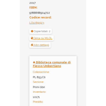
2017
ISBN:
9788868904722
Codice record:
LO11691923
Copie totali: 2
Cerca su MLOL
Altri dettagli
Biblioteca comunale di
Fiesso Umbertiano
Collocazione:
PL 853 Cli
Sezione:
Primi libri
Inventario:
10171
Prestito: