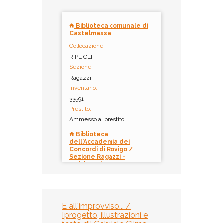
Biblioteca comunale di
Castelmassa
Collocazione:
R PL CLI
Sezione:
Ragazzi
Inventario:
33591
Prestito:
Ammesso al prestito
Biblioteca
dell'Accademia dei
Concordi di Rovigo /
Sezione Ragazzi -
Multispazio
Collocazione:
PL CLI 001
Inventario:
E all'improvviso... /
6382
[progetto, illustrazioni e
Prestito: