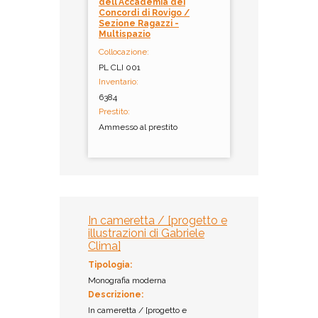
dell'Accademia dei
Concordi di Rovigo /
Sezione Ragazzi -
Multispazio
Collocazione:
PL CLI 001
Inventario:
6384
Prestito:
Ammesso al prestito
In cameretta / [progetto e
illustrazioni di Gabriele
Clima]
Tipologia:
Monografia moderna
Descrizione:
In cameretta / [progetto e