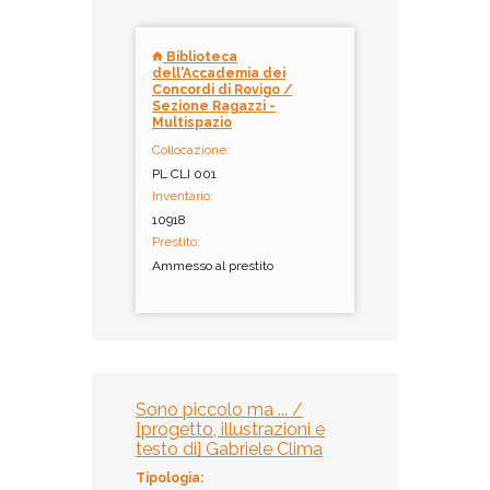
Biblioteca
dell'Accademia dei
Concordi di Rovigo /
Sezione Ragazzi -
Multispazio
Collocazione:
PL CLI 001
Inventario:
10918
Prestito:
Ammesso al prestito
Sono piccolo ma ... /
[progetto, illustrazioni e
testo di] Gabriele Clima
Tipologia: