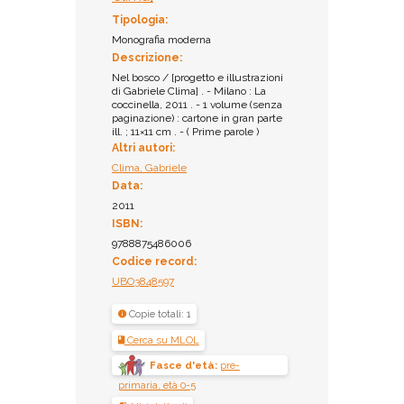
Tipologia:
Monografia moderna
Descrizione:
Nel bosco / [progetto e illustrazioni
di Gabriele Clima] . - Milano : La
coccinella, 2011 . - 1 volume (senza
paginazione) : cartone in gran parte
ill. ; 11×11 cm . - ( Prime parole )
Altri autori:
Clima, Gabriele
Data:
2011
ISBN:
9788875486006
Codice record:
UBO3848597
Copie totali: 1
Cerca su MLOL
Fasce d'età:
pre-
primaria, età 0-5