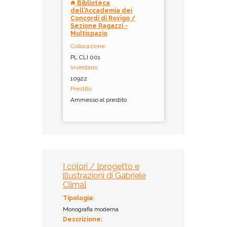
Biblioteca
dell'Accademia dei
Concordi di Rovigo /
Sezione Ragazzi -
Multispazio
Collocazione:
PL CLI 001
Inventario:
10922
Prestito:
Ammesso al prestito
I colori / [progetto e
illustrazioni di Gabriele
Clima]
Tipologia:
Monografia moderna
Descrizione: