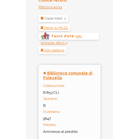
Codice record:
PBG0004004
Copie totali: 2
Cerca su MLOL
Fasce d'età:
pre-
primaria, età 0-5
Altri dettagli
Biblioteca comunale di
Polesella
Collocazione:
B 853 CLI
Sezione:
B
Inventario:
9647
Prestito:
Ammesso al prestito