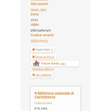
Sezione Ragazzi -
Altri autori:
Multispazio
Saorin, Sara
Collocazione:
Data:
NF1 JOH 014
2023
Inventario:
ISBN:
10858
9791254640401
Prestito:
Codice record:
Ammesso al prestito
MOD1755572
Copie totali: 3
Cerca su MLOL
Fasce d'età:
pre-
primaria, età 0-5
Altri dettagli
Biblioteca comunale di
Castelmassa
Collocazione:
R PL KRA