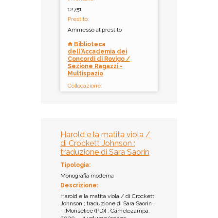
12751
Prestito:
Ammesso al prestito
Biblioteca
dell'Accademia dei
Concordi di Rovigo /
Sezione Ragazzi -
Multispazio
Collocazione:
NF1 JOH 014
Inventario:
9815
Prestito:
Harold e la matita viola /
Ammesso al prestito
di Crockett Johnson ;
traduzione di Sara Saorin
Tipologia:
Monografia moderna
Descrizione:
Harold e la matita viola / di Crockett
Johnson ; traduzione di Sara Saorin .
- [Monselice (PD)] : Camelozampa,