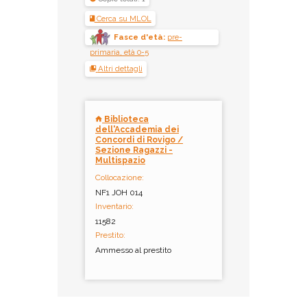
Cerca su MLOL
Fasce d'età:
pre-
primaria, età 0-5
Altri dettagli
Biblioteca
dell'Accademia dei
Concordi di Rovigo /
Sezione Ragazzi -
Multispazio
Collocazione:
NF1 JOH 014
Inventario:
11582
Prestito:
Ammesso al prestito