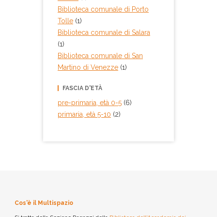
Sezione Ragazzi -
Biblioteca comunale di Porto
Multispazio
Tolle
(1)
Collocazione:
NF2 JOH 014
Biblioteca comunale di Salara
Inventario:
(1)
10458
Biblioteca comunale di San
Note:
Martino di Venezze
(1)
Premio Andersen 2022
Prestito:
FASCIA D'ETÀ
Ammesso al prestito
pre-primaria, età 0-5
(6)
primaria, età 5-10
(2)
Cos'è il Multispazio