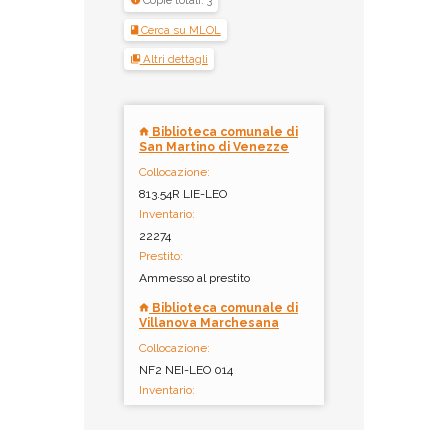
Copie totali: 3
Cerca su MLOL
Altri dettagli
Biblioteca comunale di
San Martino di Venezze
Collocazione:
813.54R LIE-LEO
Inventario:
22274
Prestito:
Ammesso al prestito
Biblioteca comunale di
Villanova Marchesana
Collocazione:
NF2 NEI-LEO 014
Inventario:
6373
Prestito: