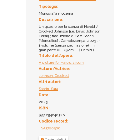
Tipologia:
Monografia moderna
Descrizione:
Un quadro per la stanza di Harold /
Crockett Johnson [i.e. David Johnson
Leisk] ; traduzione di Sara Saorin . -
[Monselice] : Camelozampa, 2023 . -
1 volume (senza paginazione) : in
gran parte ill. ; 29 cm . - ( Harold )
Titolo dell'opera:
A picture for Harold's room
Autore/Autrice:
Johnson, Crockett
Altri autori:
Saorin, Sara
Data:
2023
ISBN:
9791254640326
Codice record:
TSA1780506
Copie totali: 1