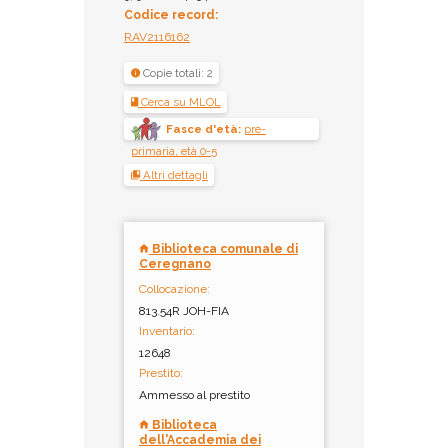
Codice record:
RAV2116162
Copie totali: 2
Cerca su MLOL
Fasce d'età:
pre-
primaria, età 0-5
Altri dettagli
Biblioteca comunale di
Ceregnano
Collocazione:
813.54R JOH-FIA
Inventario:
12648
Prestito:
Ammesso al prestito
Biblioteca
dell'Accademia dei