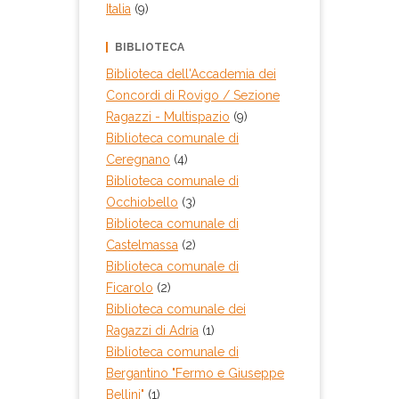
Italia
(9)
Stienta "Leonino Vinicio
Gabaldi"
Collocazione:
BIBLIOTECA
JOH 813.54 R
Biblioteca dell'Accademia dei
Inventario:
Concordi di Rovigo / Sezione
11579
Ragazzi - Multispazio
(9)
Note:
Biblioteca comunale di
Età 6
Ceregnano
Prestito:
(4)
Ammesso al prestito
Biblioteca comunale di
Occhiobello
(3)
Biblioteca comunale di
Villanova del Ghebbo
Biblioteca comunale di
Collocazione:
Castelmassa
(2)
R.813.54 LEI
Biblioteca comunale di
Inventario:
Ficarolo
(2)
8454
Biblioteca comunale dei
Prestito:
Ragazzi di Adria
(1)
Ammesso al prestito
Biblioteca comunale di
Biblioteca
Bergantino "Fermo e Giuseppe
dell'Accademia dei
Concordi di Rovigo /
Bellini"
(1)