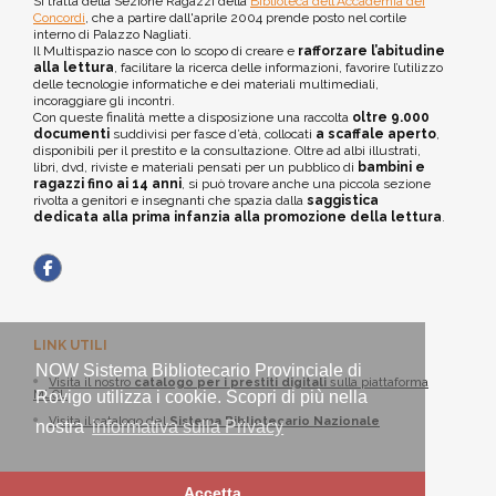
Si tratta della Sezione Ragazzi della
Biblioteca dell'Accademia dei
Concordi
, che a partire dall'aprile 2004 prende posto nel cortile
interno di Palazzo Nagliati.
Il Multispazio nasce con lo scopo di creare e
rafforzare l’abitudine
alla lettura
, facilitare la ricerca delle informazioni, favorire l’utilizzo
delle tecnologie informatiche e dei materiali multimediali,
incoraggiare gli incontri.
Con queste finalità mette a disposizione una raccolta
oltre 9.000
documenti
suddivisi per fasce d’età, collocati
a scaffale aperto
,
disponibili per il prestito e la consultazione. Oltre ad albi illustrati,
libri, dvd, riviste e materiali pensati per un pubblico di
bambini e
ragazzi fino ai 14 anni
, si può trovare anche una piccola sezione
rivolta a genitori e insegnanti che spazia dalla
saggistica
dedicata alla prima infanzia alla promozione della lettura
.
LINK UTILI
NOW Sistema Bibliotecario Provinciale di
Visita il nostro
catalogo per i prestiti digitali
sulla piattaforma
MLOL
Rovigo utilizza i cookie. Scopri di più nella
Visita il catalogo del
Sistema Bibliotecario Nazionale
nostra
informativa sulla Privacy
Accetta