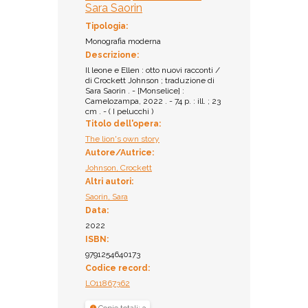
Ammesso al prestito
Sara Saorin
Biblioteca
Tipologia:
dell'Accademia dei
Monografia moderna
Concordi di Rovigo /
Sezione Ragazzi -
Descrizione:
Multispazio
Il leone e Ellen : otto nuovi racconti /
di Crockett Johnson ; traduzione di
Collocazione:
Sara Saorin . - [Monselice] :
NF1 JOH 014
Camelozampa, 2022 . - 74 p. : ill. ; 23
Inventario:
cm . - ( I pelucchi )
Titolo dell'opera:
9592
Prestito:
The lion's own story
Autore/Autrice:
Ammesso al prestito
Johnson, Crockett
Altri autori:
Saorin, Sara
Data:
2022
ISBN:
9791254640173
Codice record:
LO11867362