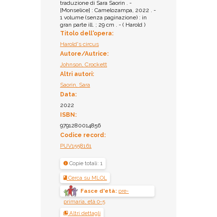
traduzione di Sara Saorin . -
[Monselice] : Camelozampa, 2022 . -
1 volume (senza paginazione) : in
gran parte ill. ; 29 cm . - ( Harold )
Titolo dell'opera:
Harold's circus
Autore/Autrice:
Johnson, Crockett
Altri autori:
Saorin, Sara
Data:
2022
ISBN:
9791280014856
Codice record:
PUV1558161
Copie totali: 1
Cerca su MLOL
Fasce d'età:
pre-
primaria, età 0-5
Altri dettagli