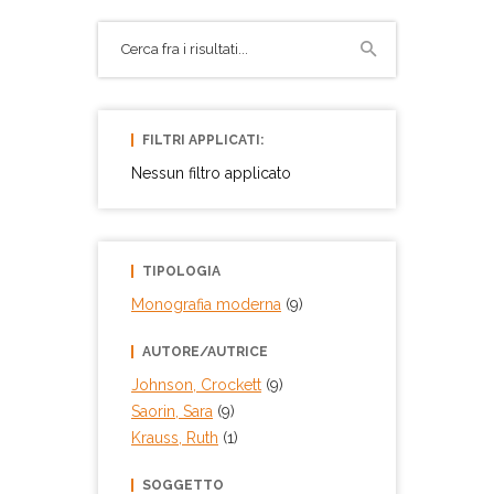
Biblioteca comunale di
Castelmassa
Collocazione:
R R1 JOH
Sezione:
Ragazzi
FILTRI APPLICATI:
Inventario:
Nessun filtro applicato
36730
Prestito:
Ammesso al prestito
Biblioteca comunale di
TIPOLOGIA
Ficarolo
Monografia moderna
(9)
Collocazione:
RAG NF LEI 15
AUTORE/AUTRICE
Sezione:
Ragazzi
Johnson, Crockett
(9)
Inventario:
Saorin, Sara
(9)
7982
Krauss, Ruth
(1)
Prestito:
Ammesso al prestito
SOGGETTO