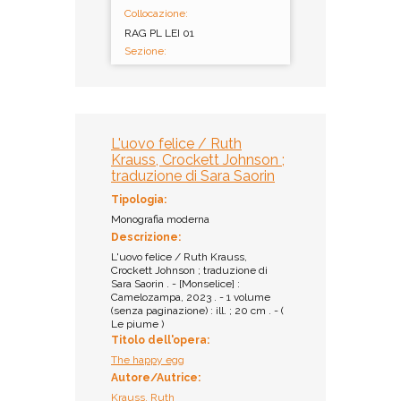
Collocazione:
RAG PL LEI 01
Sezione:
Ragazzi
Inventario:
8074
Prestito:
L'uovo felice / Ruth
Ammesso al prestito
Krauss, Crockett Johnson ;
Biblioteca comunale di
traduzione di Sara Saorin
Occhiobello
Tipologia:
Collocazione:
Monografia moderna
RAG NF1 JOH 014
Descrizione:
Sezione:
L'uovo felice / Ruth Krauss,
Ragazzi
Crockett Johnson ; traduzione di
Sara Saorin . - [Monselice] :
Inventario:
Camelozampa, 2023 . - 1 volume
40787
(senza paginazione) : ill. ; 20 cm . - (
Prestito:
Le piume )
Titolo dell'opera:
Ammesso al prestito
The happy egg
Biblioteca
Autore/Autrice:
dell'Accademia dei
Concordi di Rovigo /
Krauss, Ruth