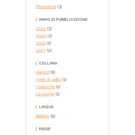
Biblioteca comunale di
Monselice
(3)
Occhiobello
Collocazione:
ANNO DI PUBBLICAZIONE
RAG NF2 JOH 015
Sezione:
2022
(3)
Ragazzi
2020
(2)
Inventario:
2021
(2)
40861
2023
(2)
Prestito:
Ammesso al prestito
COLLANA
Biblioteca comunale di
Harold
(6)
Porto Tolle
I peli di gatto
(1)
Collocazione:
I pelucchi
(1)
RAGAZZI 813.54 LEI
Inventario:
Le piume
(1)
25843
Note:
LINGUA
Alta leggibilità 8-10 anni
Italiano
(9)
Prestito:
Ammesso al prestito
PAESE
Biblioteca comunale di