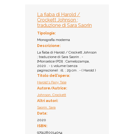
La fiaba di Harold /
Crockett Johnson ;
traduzione di Sara Saorin
Tipologia:
Monografia moderna
Descrizione:
La fiaba di Harold / Crockett Johnson
; traduzione di Sara Saorin . -
[Monselice (PD)] : Camelozampa,
2020 . - 1 volume (senza
paginazione) : ill. ; 29 cm . - ( Harold )
Titolo dell'opera:
Harold's Fairy Tale
Autore/Autrice:
Johnson, Crockett
Altri autori:
Saorin, Sara
Data:
2020
ISBN:
9791280014054