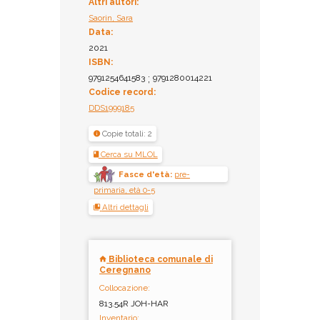
Altri autori:
Saorin, Sara
Data:
2021
ISBN:
9791254641583
;
9791280014221
Codice record:
DDS1999185
Copie totali: 2
Cerca su MLOL
Fasce d'età:
pre-
primaria, età 0-5
Altri dettagli
Biblioteca comunale di
Ceregnano
Collocazione:
813.54R JOH-HAR
Inventario: