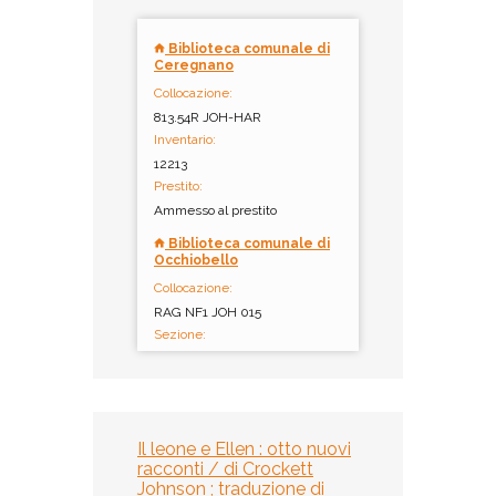
Biblioteca comunale di
Ceregnano
Collocazione:
813.54R JOH-HAR
Inventario:
12213
Prestito:
Ammesso al prestito
Biblioteca comunale di
Occhiobello
Collocazione:
RAG NF1 JOH 015
Sezione:
Ragazzi
Inventario:
40862
Note:
Il leone e Ellen : otto nuovi
2. rist. 2021
racconti / di Crockett
Prestito:
Johnson ; traduzione di