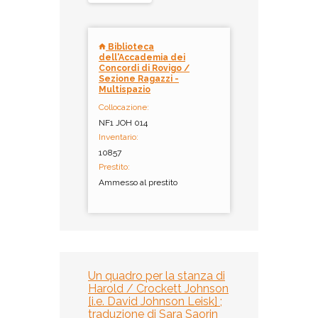
Biblioteca
dell'Accademia dei
Concordi di Rovigo /
Sezione Ragazzi -
Multispazio
Collocazione:
NF1 JOH 014
Inventario:
10857
Prestito:
Ammesso al prestito
Un quadro per la stanza di
Harold / Crockett Johnson
[i.e. David Johnson Leisk] ;
traduzione di Sara Saorin