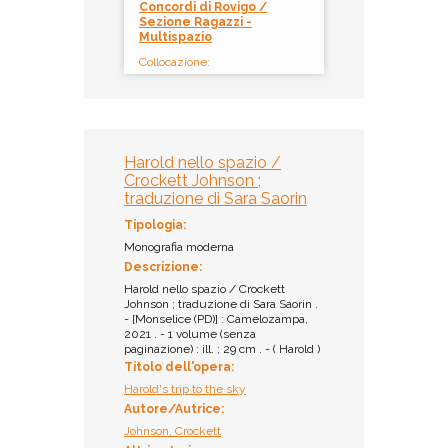
Concordi di Rovigo /
Sezione Ragazzi -
Multispazio
Collocazione:
NF1 JOH 014
Inventario:
9814
Prestito:
Harold nello spazio /
Ammesso al prestito
Crockett Johnson ;
traduzione di Sara Saorin
Tipologia:
Monografia moderna
Descrizione:
Harold nello spazio / Crockett
Johnson ; traduzione di Sara Saorin .
- [Monselice (PD)] : Camelozampa,
2021 . - 1 volume (senza
paginazione) : ill. ; 29 cm . - ( Harold )
Titolo dell'opera:
Harold's trip to the sky
Autore/Autrice:
Johnson, Crockett