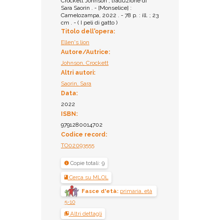
Crockett Johnson ; traduzione di
Inventario:
Sara Saorin . - [Monselice] :
12090
Camelozampa, 2022 . - 78 p. : ill. ; 23
Prestito:
cm . - ( I peli di gatto )
Titolo dell'opera:
Ammesso al prestito
Ellen's lion
Autore/Autrice:
Johnson, Crockett
Altri autori:
Saorin, Sara
Data:
2022
ISBN:
9791280014702
Codice record:
TO02093555
Copie totali: 9
Cerca su MLOL
Fasce d'età:
primaria, età
5-10
Altri dettagli