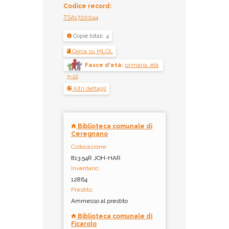
Codice record:
TSA1720044
Copie totali: 4
Cerca su MLOL
Fasce d'età:
primaria, età
5-10
Altri dettagli
Biblioteca comunale di
Ceregnano
Collocazione:
813.54R JOH-HAR
Inventario:
12864
Prestito:
Ammesso al prestito
Biblioteca comunale di
Ficarolo