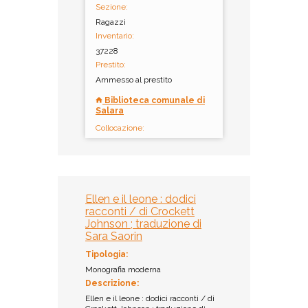
Sezione:
Ragazzi
Inventario:
37228
Prestito:
Ammesso al prestito
Biblioteca comunale di
Salara
Collocazione:
B813.6 KRA
Inventario:
12702
Prestito:
Ellen e il leone : dodici
Non ammesso al prestito
racconti / di Crockett
Biblioteca
Johnson ; traduzione di
dell'Accademia dei
Sara Saorin
Concordi di Rovigo /
Sezione Ragazzi -
Tipologia:
Multispazio
Monografia moderna
Collocazione:
Descrizione:
PL KRA 014
Ellen e il leone : dodici racconti / di