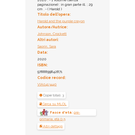
2020 . - 1 volume (senza
paginazione) : in gran parte ill. ; 29
cm . - ( Harold )
Titolo dell'opera:
Harold and the purple crayon
Autore/Autrice:
Johnson, Crockett
Altri autori:
Saorin, Sara
Data:
2020
ISBN:
9788899842871
Codice record:
VIA0413440
Copie totali: 3
Cerca su MLOL
Fasce d'età:
pre-
primaria, età 0-5
Altri dettagli