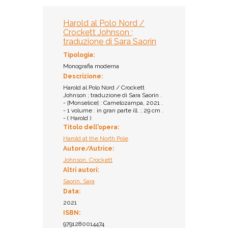
Ammesso al prestito
Biblioteca
Harold al Polo Nord /
dell'Accademia dei
Crockett Johnson ;
Concordi di Rovigo /
traduzione di Sara Saorin
Sezione Ragazzi -
Multispazio
Tipologia:
Collocazione:
Monografia moderna
NF2 JOH 014
Descrizione:
Inventario:
Harold al Polo Nord / Crockett
10807
Johnson ; traduzione di Sara Saorin .
- [Monselice] : Camelozampa, 2021 .
Note:
- 1 volume : in gran parte ill. ; 29 cm .
Premio Andersen 2022
- ( Harold )
Prestito:
Titolo dell'opera:
Ammesso al prestito
Harold at the North Pole
Autore/Autrice:
Johnson, Crockett
Altri autori:
Saorin, Sara
Data:
2021
ISBN:
9791280014474