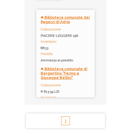
Biblioteca comunale dei
Ragazzi di Adria
Collocazione:
PIACERE-LEGGERE 196
Inventario:
8833
Prestito:
Ammesso al prestito
Biblioteca comunale di
Bergantino "Fermo e
Giuseppe Bellini"
Collocazione:
R 813.54 LEI
Inventario:
14331
Note:
Alta Leggibilità
1
Prestito:
Ammesso al prestito