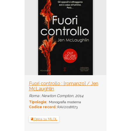
Fuori controllo : [romanzo] / Jen
McLaughlin
Roma : Newton Compton, 2014
Tipologia:
Monografia moderna
Codice record:
RAV2018673
Cerca su MLOL