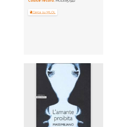
Codice record:
MOD1657942
Cerca su MLOL