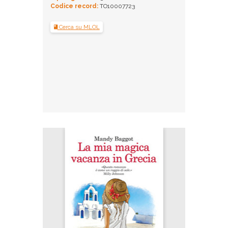
Codice record:
TO10007723
Cerca su MLOL