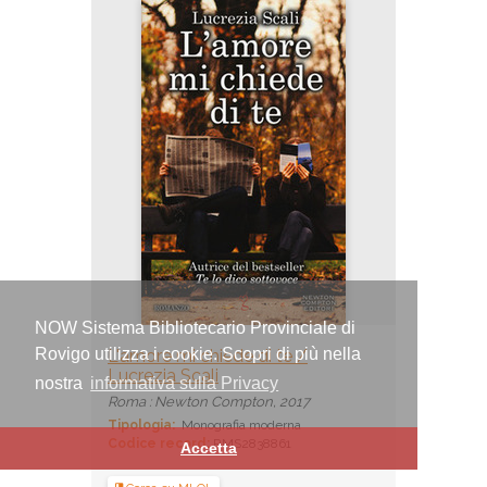
NOW Sistema Bibliotecario Provinciale di
Rovigo utilizza i cookie. Scopri di più nella
L'amore mi chiede di te /
Lucrezia Scali
nostra
informativa sulla Privacy
Roma : Newton Compton, 2017
Tipologia:
Monografia moderna
Codice record:
RMS2838861
Accetta