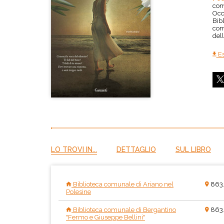
com
Occh
Bib
comu
del
Es
LO TROVI IN...
DETTAGLIO
SUL LIBRO
Biblioteca comunale di Ariano nel
863
Polesine
Biblioteca comunale di Bergantino
863
"Fermo e Giuseppe Bellini"