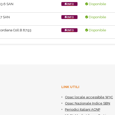
63.6 SAN
Disponibile
INFO
.7 SAN
Disponibile
INFO
ordiana Coll.B.87.93
Disponibile
INFO
LINK UTILI
Opac locale accessibile W3C
Opac Nazionale Indice SBN
Periodici italiani ACNP