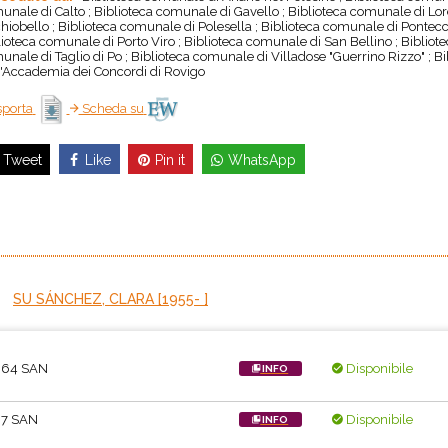
unale di Calto ; Biblioteca comunale di Gavello ; Biblioteca comunale di Lor
iobello ; Biblioteca comunale di Polesella ; Biblioteca comunale di Pontecch
lioteca comunale di Porto Viro ; Biblioteca comunale di San Bellino ; Bibliot
nale di Taglio di Po ; Biblioteca comunale di Villadose "Guerrino Rizzo" ; B
l'Accademia dei Concordi di Rovigo
porta
Scheda su
Like
Pin it
WhatsApp
Tweet
SU SÁNCHEZ, CLARA [1955- ]
.64 SAN
Disponibile
INFO
.7 SAN
Disponibile
INFO