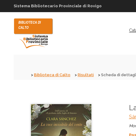
Sistema Bibliotecario Provinciale di Rovigo
Cat
Biblioteca di Calto
Risultati
Scheda di dettagl
La
Sán
Mon
Pos