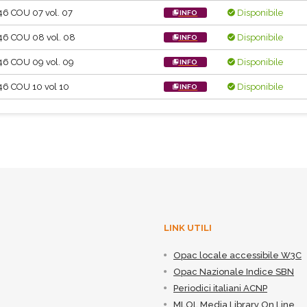
46 COU 07 vol. 07
Disponibile
INFO
46 COU 08 vol. 08
Disponibile
INFO
46 COU 09 vol. 09
Disponibile
INFO
46 COU 10 vol 10
Disponibile
INFO
LINK UTILI
Opac locale accessibile W3C
Opac Nazionale Indice SBN
Periodici italiani ACNP
MLOL Media Library On Line