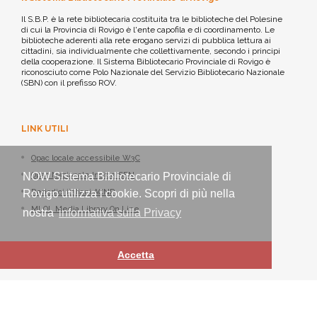
Il S.B.P. è la rete bibliotecaria costituita tra le biblioteche del Polesine
di cui la Provincia di Rovigo è l'ente capofila e di coordinamento. Le
biblioteche aderenti alla rete erogano servizi di pubblica lettura ai
cittadini, sia individualmente che collettivamente, secondo i principi
della cooperazione. Il Sistema Bibliotecario Provinciale di Rovigo è
riconosciuto come Polo Nazionale del Servizio Bibliotecario Nazionale
(SBN) con il prefisso ROV.
LINK UTILI
Opac locale accessibile W3C
Opac Nazionale Indice SBN
NOW Sistema Bibliotecario Provinciale di
Periodici italiani ACNP
Rovigo utilizza i cookie. Scopri di più nella
MLOL Media Library On Line
nostra
informativa sulla Privacy
Accetta
Sistema Bibliotecario Provinciale di Rovigo - ©
Nexus IT
2021-2026 -
Tutti i diritti riservati