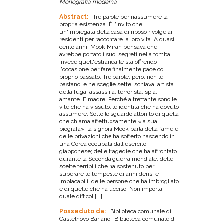
Monografia moderna
Abstract:
Tre parole per riassumere la
propria esistenza. È l'invito che
un'impiegata della casa di riposo rivolge ai
residenti per raccontare la loro vita. A quasi
cento anni, Mook Miran pensava che
avrebbe portato i suoi segreti nella tomba,
invece quell'estranea le sta offrendo
l'occasione per fare finalmente pace col
proprio passato. Tre parole, però, non le
bastano, e ne sceglie sette: schiava, artista
della fuga, assassina, terrorista, spia,
amante. E madre. Perché altrettante sono le
vite che ha vissuto, le identità che ha dovuto
assumere. Sotto lo sguardo attonito di quella
che chiama affettuosamente «la sua
biografa», la signora Mook parla della fame e
delle privazioni che ha sofferto nascendo in
una Corea occupata dall'esercito
giapponese; delle tragedie che ha affrontato
durante la Seconda guerra mondiale; delle
scelte terribili che ha sostenuto per
superare le tempeste di anni densi e
implacabili; delle persone che ha imbrogliato
e di quelle che ha ucciso. Non importa
quale difficol [...]
Posseduto da:
Biblioteca comunale di
Castelnovo Bariano ; Biblioteca comunale di