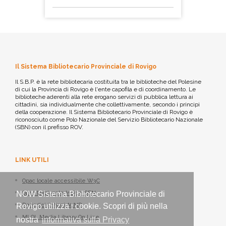
Il Sistema Bibliotecario Provinciale di Rovigo
Il S.B.P. è la rete bibliotecaria costituita tra le biblioteche del Polesine
di cui la Provincia di Rovigo è l'ente capofila e di coordinamento. Le
biblioteche aderenti alla rete erogano servizi di pubblica lettura ai
cittadini, sia individualmente che collettivamente, secondo i principi
della cooperazione. Il Sistema Bibliotecario Provinciale di Rovigo è
riconosciuto come Polo Nazionale del Servizio Bibliotecario Nazionale
(SBN) con il prefisso ROV.
LINK UTILI
Opac locale accessibile W3C
Opac Nazionale Indice SBN
NOW Sistema Bibliotecario Provinciale di
Periodici italiani ACNP
Rovigo utilizza i cookie. Scopri di più nella
MLOL Media Library On Line
nostra
informativa sulla Privacy