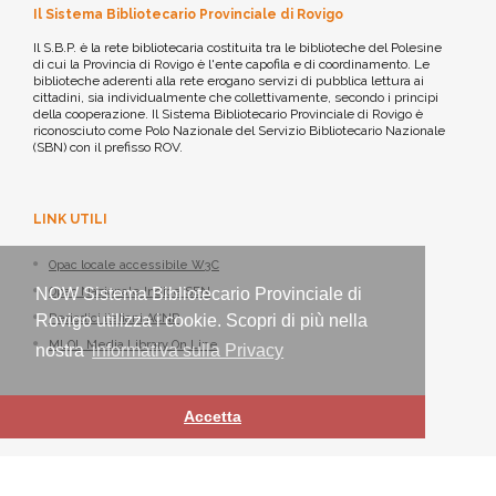
Il Sistema Bibliotecario Provinciale di Rovigo
Il S.B.P. è la rete bibliotecaria costituita tra le biblioteche del Polesine
di cui la Provincia di Rovigo è l'ente capofila e di coordinamento. Le
biblioteche aderenti alla rete erogano servizi di pubblica lettura ai
cittadini, sia individualmente che collettivamente, secondo i principi
della cooperazione. Il Sistema Bibliotecario Provinciale di Rovigo è
riconosciuto come Polo Nazionale del Servizio Bibliotecario Nazionale
(SBN) con il prefisso ROV.
LINK UTILI
Opac locale accessibile W3C
Opac Nazionale Indice SBN
NOW Sistema Bibliotecario Provinciale di
Periodici italiani ACNP
Rovigo utilizza i cookie. Scopri di più nella
MLOL Media Library On Line
nostra
informativa sulla Privacy
Accetta
Sistema Bibliotecario Provinciale di Rovigo - ©
Nexus IT
2021-2026 -
Tutti i diritti riservati