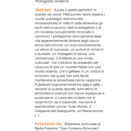
Monografia moderna
Abstract:
Esiste il delitto perfetto? In
queste sei storie, Matsumoto Seich esplora i
risvolti psicologici dell'omicidio,
mostrandocelo di volta in volta attraverso gli
occhi dell'assassino, dell'investigatore o di
chi ne abbia casualmente incrociato il
cammino. I protagonisti sono persone dalla
vita apparentemente lontana dagli oscuri
abissi del crimine: un ricco commerciante,
un attore di successo, un autore di romanzi
a puntate, un impiegato di banca, una
centralinista, il direttore di una rivista
culturale...ma il destino ha preparato per
ciascuno di loro un incontro fatale con una
morte violenta, che li getterà in un vortice di
emozioni nel quale non sarà facile
mantenere la proverbiale calma nipponica.
Pubblicati originariamente tra 1959 e 1965, i
racconti di questa raccolta sono densi di
atmosfera e costruiti con trame ingegnose e
lucidissime: il cuore del mistero non è
scoprire chi sia il colpevole, ma come e
perché abbia ucciso. Sullo sfondo, il
Giappone del Dopoguerra, un Paese ancora
[...]
Posseduto da:
Biblioteca comunale di
Badia Polesine "Gian Girolamo Bronziero" ;