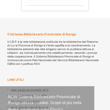
Il Sistema Bibliotecario Provinciale di Rovigo
Il S.B.P. è la rete bibliotecaria costituita tra le biblioteche del Polesine
di cui la Provincia di Rovigo è l'ente capofila e di coordinamento. Le
biblioteche aderenti alla rete erogano servizi di pubblica lettura ai
cittadini, sia individualmente che collettivamente, secondo i principi
della cooperazione. Il Sistema Bibliotecario Provinciale di Rovigo è
riconosciuto come Polo Nazionale del Servizio Bibliotecario Nazionale
(SBN) con il prefisso ROV.
LINK UTILI
Opac locale accessibile W3C
Opac Nazionale Indice SBN
NOW Sistema Bibliotecario Provinciale di
Periodici italiani ACNP
Rovigo utilizza i cookie. Scopri di più nella
MLOL Media Library On Line
nostra
informativa sulla Privacy