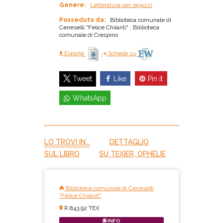
Genere:
Letteratura per ragazzi
Posseduto da:
Biblioteca comunale di
Ceneselli "Felice Chilanti" ; Biblioteca
comunale di Crespino
Esporta
Scheda su
Like
Pin it
Tweet
WhatsApp
LO TROVI IN...
DETTAGLIO
SUL LIBRO
SU TEXIER, OPHÉLIE
Biblioteca comunale di Ceneselli
"Felice Chilanti"
R.843.92 TEX
INFO