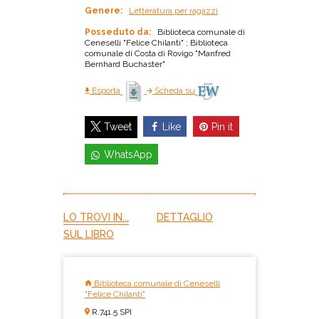
Genere:
Letteratura per ragazzi
Posseduto da:
Biblioteca comunale di
Ceneselli "Felice Chilanti" ; Biblioteca
comunale di Costa di Rovigo "Manfred
Bernhard Buchaster"
Esporta
Scheda su
Like
Pin it
Tweet
WhatsApp
LO TROVI IN...
DETTAGLIO
SUL LIBRO
Biblioteca comunale di Ceneselli
"Felice Chilanti"
R.741.5 SPI