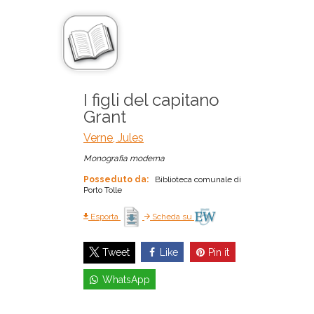
I figli del capitano
Grant
Verne, Jules
Monografia moderna
Posseduto da:
Biblioteca comunale di
Porto Tolle
Esporta
Scheda su
Like
Pin it
Tweet
WhatsApp