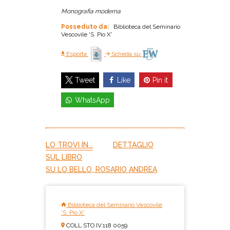
Monografia moderna
Posseduto da:
Biblioteca del Seminario
Vescovile 'S. Pio X'
Esporta
Scheda su
Like
Pin it
Tweet
WhatsApp
LO TROVI IN...
DETTAGLIO
SUL LIBRO
SU LO BELLO, ROSARIO ANDREA
Biblioteca del Seminario Vescovile
'S. Pio X'
COLL.STO.IV.118 0059