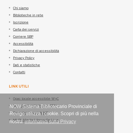
Chi siamo
Biblioteche in rete
Iscrizione
Carta dei servizi
Corriere SBP
Accessibilità
Dichiarazione di accessibilità
Privacy Policy
Dati e statistiche
Contatti
LINK UTILI
Opac locale accessibile W3C
NOW Sistema Bibliotecario Provinciale di
Opac Nazionale Indice SBN
Rovigo utilizza i cookie. Scopri di più nella
Periodici italiani ACNP
MLOL Media Library On Line
nostra
informativa sulla Privacy