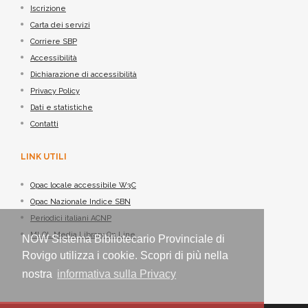
Iscrizione
Carta dei servizi
Corriere SBP
Accessibilità
Dichiarazione di accessibilità
Privacy Policy
Dati e statistiche
Contatti
LINK UTILI
Opac locale accessibile W3C
Opac Nazionale Indice SBN
Periodici italiani ACNP
MLOL Media Library On Line
NOW Sistema Bibliotecario Provinciale di
Rovigo utilizza i cookie. Scopri di più nella
nostra
informativa sulla Privacy