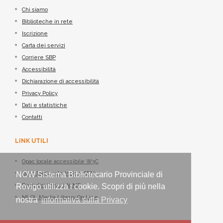
Chi siamo
Biblioteche in rete
Iscrizione
Carta dei servizi
Corriere SBP
Accessibilità
Dichiarazione di accessibilità
Privacy Policy
Dati e statistiche
Contatti
LINK UTILI
Opac locale accessibile W3C
NOW Sistema Bibliotecario Provinciale di
Opac Nazionale Indice SBN
Rovigo utilizza i cookie. Scopri di più nella
Periodici italiani ACNP
MLOL Media Library On Line
nostra
informativa sulla Privacy