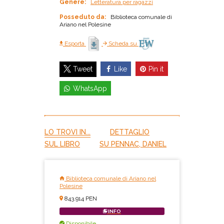
Genere:
Letteratura per ragazzi
Posseduto da:
Biblioteca comunale di
Ariano nel Polesine
Esporta
Scheda su
Like
Pin it
Tweet
WhatsApp
LO TROVI IN...
DETTAGLIO
SUL LIBRO
SU PENNAC, DANIEL
Biblioteca comunale di Ariano nel
Polesine
843.914 PEN
INFO
Disponibile