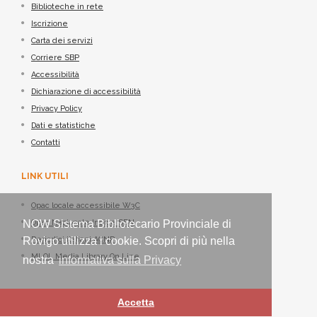
Biblioteche in rete
Iscrizione
Carta dei servizi
Corriere SBP
Accessibilità
Dichiarazione di accessibilità
Privacy Policy
Dati e statistiche
Contatti
LINK UTILI
Opac locale accessibile W3C
NOW Sistema Bibliotecario Provinciale di
Opac Nazionale Indice SBN
Rovigo utilizza i cookie. Scopri di più nella
Periodici italiani ACNP
MLOL Media Library On Line
nostra
informativa sulla Privacy
Accetta