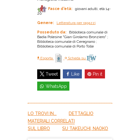
Fasce d'età:
giovani adulti, età 14-
20
Genere:
Letteratura per ragazzi
Posseduto da:
Biblioteca comunale di
Badia Polesine "Gian Girolamo Bronziero" ;
Biblioteca comunale di Ceregnano ;
Biblioteca comunale di Porto Tolle
Esporta
Scheda su
Like
Pin it
Tweet
WhatsApp
LO TROVI IN...
DETTAGLIO
MATERIALI CORRELATI
SUL LIBRO
SU TAKEUCHI, NAOKO