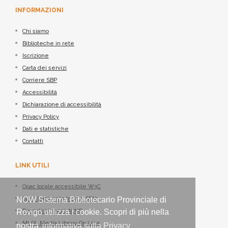
INFORMAZIONI
Chi siamo
Biblioteche in rete
Iscrizione
Carta dei servizi
Corriere SBP
Accessibilità
Dichiarazione di accessibilità
Privacy Policy
Dati e statistiche
Contatti
LINK UTILI
Opac locale accessibile W3C
NOW Sistema Bibliotecario Provinciale di
Opac Nazionale Indice SBN
Rovigo utilizza i cookie. Scopri di più nella
Periodici italiani ACNP
MLOL Media Library On Line
nostra
informativa sulla Privacy