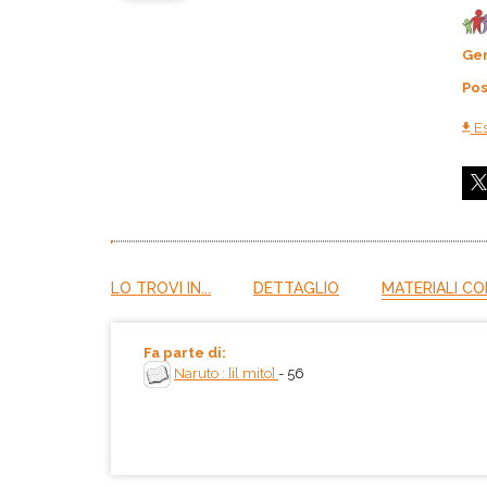
Ge
Pos
Es
LO TROVI IN...
DETTAGLIO
MATERIALI CO
Fa parte di:
Naruto : [il mito]
- 56