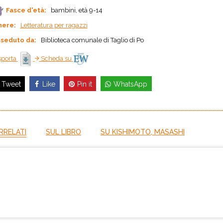
Fasce d'età:
bambini, età 9-14
nere:
Letteratura per ragazzi
seduto da:
Biblioteca comunale di Taglio di Po
porta
Scheda su
Like
Pin it
WhatsApp
Tweet
RRELATI
SUL LIBRO
SU KISHIMOTO, MASASHI