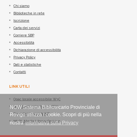
Chi siamo
Biblioteche in rete
Iscrizione
Carta dei servizi
Corriere SBP
Accessibilità
Dichiarazione di accessibilità
Privacy Policy
Dati e statistiche
Contatti
LINK UTILI
Opac locale accessibile W3C
NOW Sistema Bibliotecario Provinciale di
Opac Nazionale Indice SBN
Rovigo utilizza i cookie. Scopri di più nella
Periodici italiani ACNP
MLOL Media Library On Line
nostra
informativa sulla Privacy