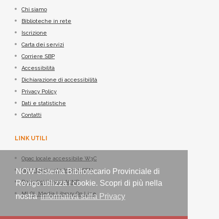
Chi siamo
Biblioteche in rete
Iscrizione
Carta dei servizi
Corriere SBP
Accessibilità
Dichiarazione di accessibilità
Privacy Policy
Dati e statistiche
Contatti
LINK UTILI
Opac locale accessibile W3C
NOW Sistema Bibliotecario Provinciale di
Opac Nazionale Indice SBN
Rovigo utilizza i cookie. Scopri di più nella
Periodici italiani ACNP
MLOL Media Library On Line
nostra
informativa sulla Privacy