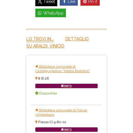
Like
Pin it
Tweet
WhatsApp
LO TROVI IN...
DETTAGLIO
SU ARALDI, VINICIO
Biblioteca comunale di
Castelguglielmo "Mattia Bortoloni"
8 B 26
INFO
Disponibile
Biblioteca comunale di Fiesso
Umbertiano
Fiesso CI 4-80 01
INFO