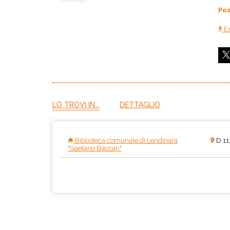
Pos
Es
LO TROVI IN...
DETTAGLIO
Biblioteca comunale di Lendinara
D 11
"Gaetano Baccari"