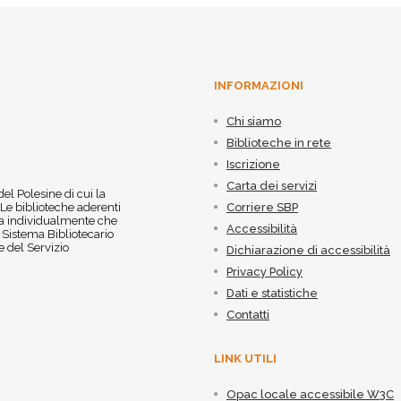
INFORMAZIONI
Chi siamo
Biblioteche in rete
Iscrizione
Carta dei servizi
 del Polesine di cui la
 Le biblioteche aderenti
Corriere SBP
 sia individualmente che
Accessibilità
l Sistema Bibliotecario
 del Servizio
Dichiarazione di accessibilità
Privacy Policy
Dati e statistiche
Contatti
LINK UTILI
Opac locale accessibile W3C