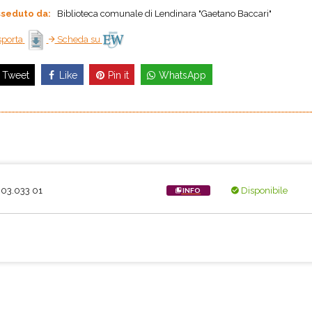
seduto da:
Biblioteca comunale di Lendinara "Gaetano Baccari"
porta
Scheda su
Like
Pin it
WhatsApp
Tweet
.03.033 01
Disponibile
INFO