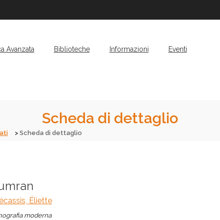
ca Avanzata
Biblioteche
Informazioni
Eventi
Scheda di dettaglio
ati
Scheda di dettaglio
umran
cassis, Éliette
ografia moderna