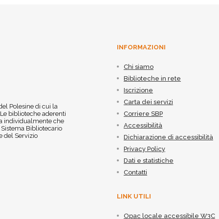
INFORMAZIONI
Chi siamo
Biblioteche in rete
Iscrizione
Carta dei servizi
 del Polesine di cui la
 Le biblioteche aderenti
Corriere SBP
 sia individualmente che
Accessibilità
l Sistema Bibliotecario
 del Servizio
Dichiarazione di accessibilità
Privacy Policy
Dati e statistiche
Contatti
LINK UTILI
Opac locale accessibile W3C