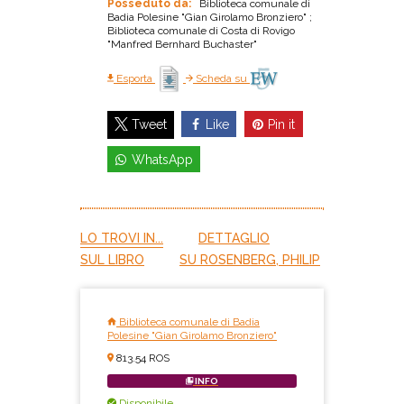
Posseduto da:
Biblioteca comunale di
Badia Polesine "Gian Girolamo Bronziero" ;
Biblioteca comunale di Costa di Rovigo
"Manfred Bernhard Buchaster"
Esporta
Scheda su
Like
Pin it
Tweet
WhatsApp
LO TROVI IN...
DETTAGLIO
SUL LIBRO
SU ROSENBERG, PHILIP
Biblioteca comunale di Badia
Polesine "Gian Girolamo Bronziero"
813.54 ROS
INFO
Disponibile