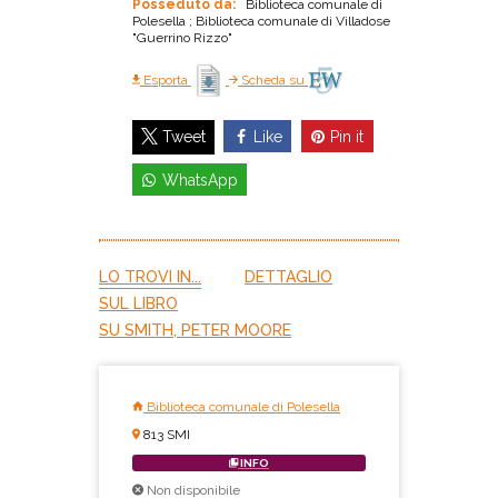
Posseduto da:
Biblioteca comunale di
Polesella ; Biblioteca comunale di Villadose
"Guerrino Rizzo"
Esporta
Scheda su
Like
Pin it
Tweet
WhatsApp
LO TROVI IN...
DETTAGLIO
SUL LIBRO
SU SMITH, PETER MOORE
Biblioteca comunale di Polesella
813 SMI
INFO
Non disponibile