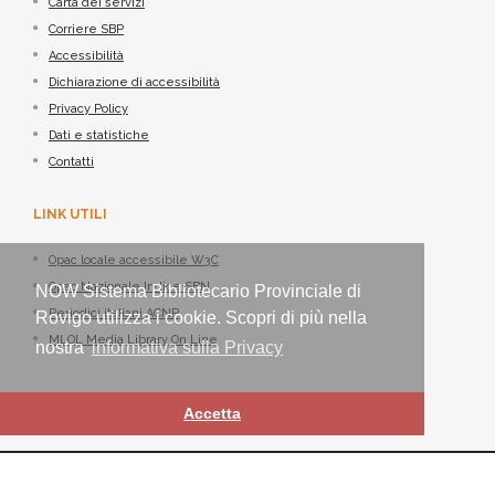
Carta dei servizi
Corriere SBP
Accessibilità
Dichiarazione di accessibilità
Privacy Policy
Dati e statistiche
Contatti
LINK UTILI
Opac locale accessibile W3C
Opac Nazionale Indice SBN
NOW Sistema Bibliotecario Provinciale di
Periodici italiani ACNP
Rovigo utilizza i cookie. Scopri di più nella
MLOL Media Library On Line
nostra
informativa sulla Privacy
Accetta
Sistema Bibliotecario Provinciale di Rovigo - ©
Nexus IT
2021-2026 -
Tutti i diritti riservati