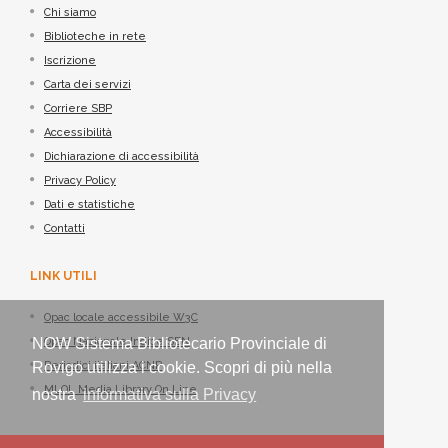
Chi siamo
Biblioteche in rete
Iscrizione
Carta dei servizi
Corriere SBP
Accessibilità
Dichiarazione di accessibilità
Privacy Policy
Dati e statistiche
Contatti
LINK UTILI
Opac locale accessibile W3C
NOW Sistema Bibliotecario Provinciale di
Opac Nazionale Indice SBN
Rovigo utilizza i cookie. Scopri di più nella
Periodici italiani ACNP
MLOL Media Library On Line
nostra
informativa sulla Privacy