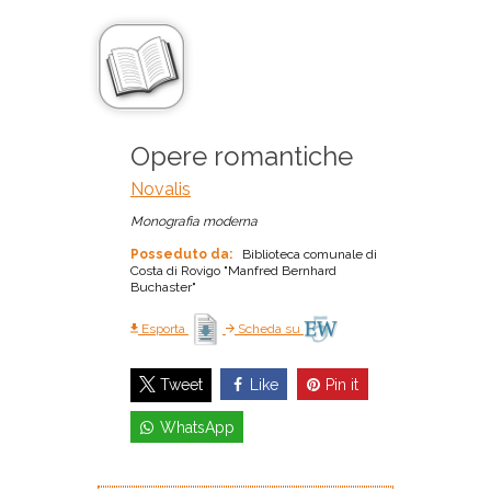
Opere romantiche
Novalis
Monografia moderna
Posseduto da:
Biblioteca comunale di
Costa di Rovigo "Manfred Bernhard
Buchaster"
Esporta
Scheda su
Like
Pin it
Tweet
WhatsApp