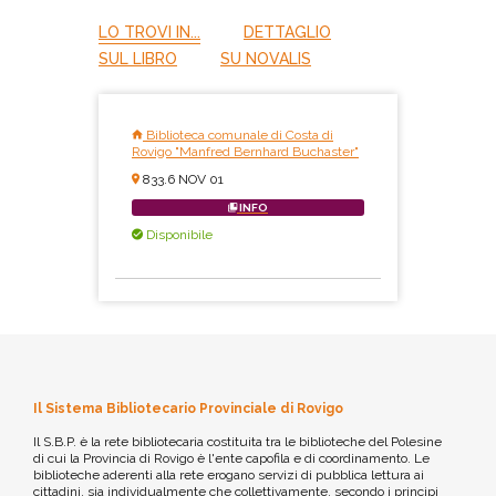
LO TROVI IN...
DETTAGLIO
SUL LIBRO
SU NOVALIS
Biblioteca comunale di Costa di
Rovigo "Manfred Bernhard Buchaster"
833.6 NOV 01
INFO
Disponibile
Il Sistema Bibliotecario Provinciale di Rovigo
Il S.B.P. è la rete bibliotecaria costituita tra le biblioteche del Polesine
di cui la Provincia di Rovigo è l'ente capofila e di coordinamento. Le
biblioteche aderenti alla rete erogano servizi di pubblica lettura ai
cittadini, sia individualmente che collettivamente, secondo i principi