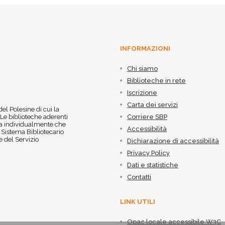
INFORMAZIONI
Chi siamo
Biblioteche in rete
Iscrizione
Carta dei servizi
 del Polesine di cui la
 Le biblioteche aderenti
Corriere SBP
 sia individualmente che
Accessibilità
l Sistema Bibliotecario
 del Servizio
Dichiarazione di accessibilità
Privacy Policy
Dati e statistiche
Contatti
LINK UTILI
Opac locale accessibile W3C