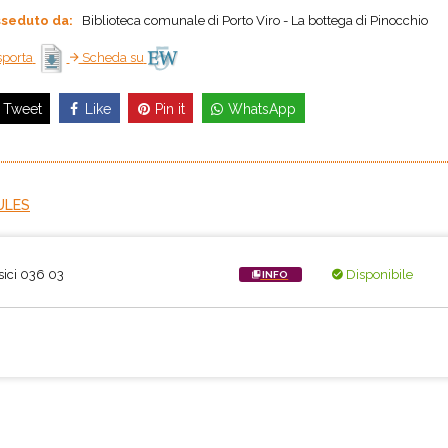
seduto da:
Biblioteca comunale di Porto Viro - La bottega di Pinocchio
porta
Scheda su
Like
Pin it
WhatsApp
Tweet
ULES
sici 036 03
Disponibile
INFO