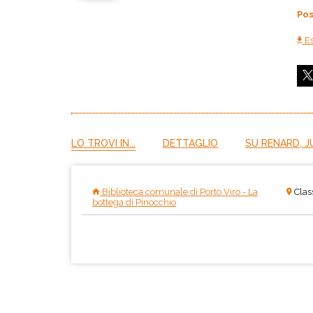
Pos
Es
LO TROVI IN...
DETTAGLIO
SU RENARD, J
Biblioteca comunale di Porto Viro - La
Clas
bottega di Pinocchio