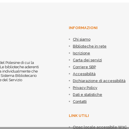
INFORMAZIONI
Chi siamo
Biblioteche in rete
Iscrizione
Carta dei servizi
 del Polesine di cui la
 Le biblioteche aderenti
Corriere SBP
 sia individualmente che
Accessibilità
l Sistema Bibliotecario
 del Servizio
Dichiarazione di accessibilità
Privacy Policy
Dati e statistiche
Contatti
LINK UTILI
Opac locale accessibile W3C