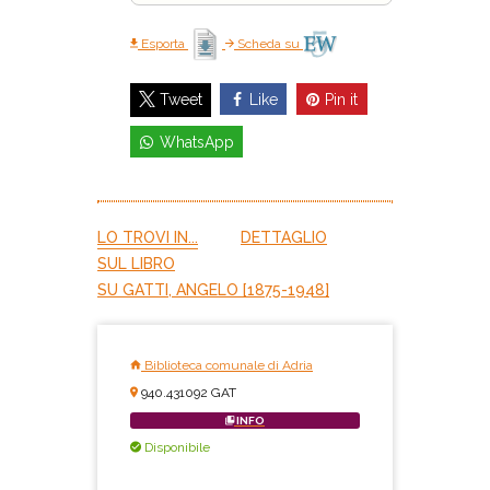
Esporta
Scheda su
Like
Pin it
Tweet
WhatsApp
LO TROVI IN...
DETTAGLIO
SUL LIBRO
SU GATTI, ANGELO [1875-1948]
Biblioteca comunale di Adria
940.431092 GAT
INFO
Disponibile