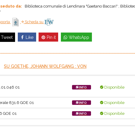
seduto da:
Biblioteca comunale di Lendinara "Gaetano Baccari" ; Bibliote
o
porta
Scheda su
Like
Pin it
WhatsApp
Tweet
SU GOETHE, JOHANN WOLFGANG : VON
.01.046 01
Disponibile
INFO
rale 831.6 GOE 01
Disponibile
INFO
6 GOE 01
Disponibile
INFO