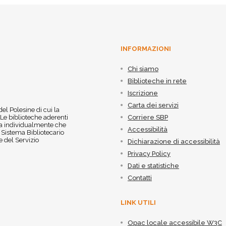
INFORMAZIONI
Chi siamo
Biblioteche in rete
Iscrizione
Carta dei servizi
 del Polesine di cui la
 Le biblioteche aderenti
Corriere SBP
 sia individualmente che
Accessibilità
l Sistema Bibliotecario
 del Servizio
Dichiarazione di accessibilità
Privacy Policy
Dati e statistiche
Contatti
LINK UTILI
Opac locale accessibile W3C