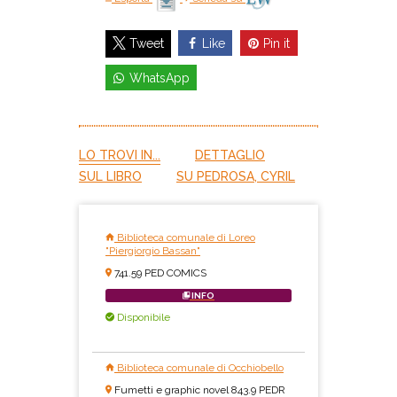
Like
Pin it
Tweet
WhatsApp
LO TROVI IN...
DETTAGLIO
SUL LIBRO
SU PEDROSA, CYRIL
Biblioteca comunale di Loreo
"Piergiorgio Bassan"
741.59 PED COMICS
INFO
Disponibile
Biblioteca comunale di Occhiobello
Fumetti e graphic novel 843.9 PEDR