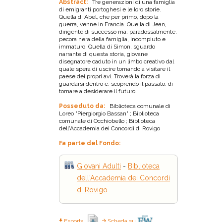
Abstract:
Tre generazioni di una famiglia
di emigranti portoghesi e le loro storie.
Quella di Abel, che per primo, dopo la
guerra, venne in Francia. Quella di Jean,
dirigente di successo ma, paradossalmente,
pecora nera della famiglia, incompiuto e
immaturo. Quella di Simon, sguardo
narrante di questa storia, giovane
disegnatore caduto in un limbo creativo dal
quale spera di uscire tornando a visitare il
paese dei propri avi. Troverà la forza di
guardarsi dentro e, scoprendo il passato, di
tornare a desiderare il futuro.
Posseduto da:
Biblioteca comunale di
Loreo "Piergiorgio Bassan" ; Biblioteca
comunale di Occhiobello ; Biblioteca
dell'Accademia dei Concordi di Rovigo
Fa parte del Fondo:
Giovani Adulti
-
Biblioteca
dell'Accademia dei Concordi
di Rovigo
Esporta
Scheda su