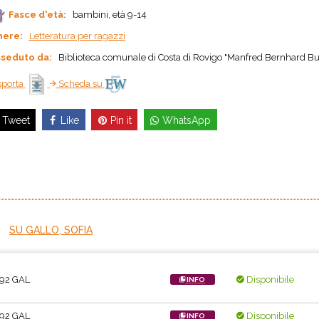
Fasce d'età:
bambini, età 9-14
nere:
Letteratura per ragazzi
seduto da:
Biblioteca comunale di Costa di Rovigo "Manfred Bernhard Bu
porta
Scheda su
Like
Pin it
WhatsApp
Tweet
SU GALLO, SOFIA
.92 GAL
Disponibile
INFO
.92 GAL
Disponibile
INFO