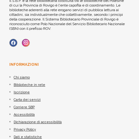
Il S.B.P. è la rete bibliotecaria costituita tra le biblioteche del Polesine
di cui la Provincia di Rovigo è l'ente capofila e di coordinamento. Le
biblioteche aderenti alla rete erogano servizi di pubblica lettura ai
cittadini, sia individualmente che collettivamente, secondo i principi
della cooperazione. Il Sistema Bibliotecario Provinciale di Rovigo è
riconosciuto come Polo Nazionale del Servizio Bibliotecario Nazionale
(SBN) con il prefisso ROV.
INFORMAZIONI
Chi siamo
Biblioteche in rete
Iscrizione
Carta dei servizi
Corriere SBP
Accessibilità
Dichiarazione di accessibilità
Privacy Policy
Dati e statistiche