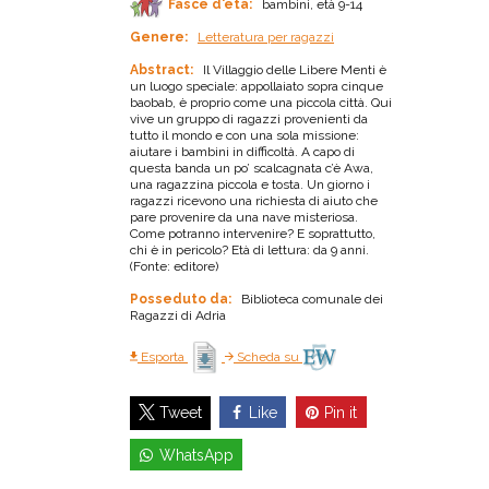
Fasce d'età:
bambini, età 9-14
Genere:
Letteratura per ragazzi
Abstract:
Il Villaggio delle Libere Menti è
un luogo speciale: appollaiato sopra cinque
baobab, è proprio come una piccola città. Qui
vive un gruppo di ragazzi provenienti da
tutto il mondo e con una sola missione:
aiutare i bambini in difficoltà. A capo di
questa banda un po’ scalcagnata c’è Awa,
una ragazzina piccola e tosta. Un giorno i
ragazzi ricevono una richiesta di aiuto che
pare provenire da una nave misteriosa.
Come potranno intervenire? E soprattutto,
chi è in pericolo? Età di lettura: da 9 anni.
(Fonte: editore)
Posseduto da:
Biblioteca comunale dei
Ragazzi di Adria
Esporta
Scheda su
Like
Pin it
Tweet
WhatsApp