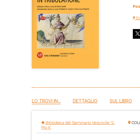
Pos
Es
LO TROVI IN...
DETTAGLIO
SUL LIBRO
Biblioteca del Seminario Vescovile 'S.
COLL
Pio X'