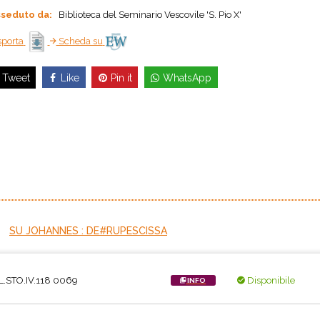
seduto da:
Biblioteca del Seminario Vescovile 'S. Pio X'
porta
Scheda su
Like
Pin it
WhatsApp
Tweet
SU JOHANNES : DE#RUPESCISSA
.STO.IV.118 0069
Disponibile
INFO