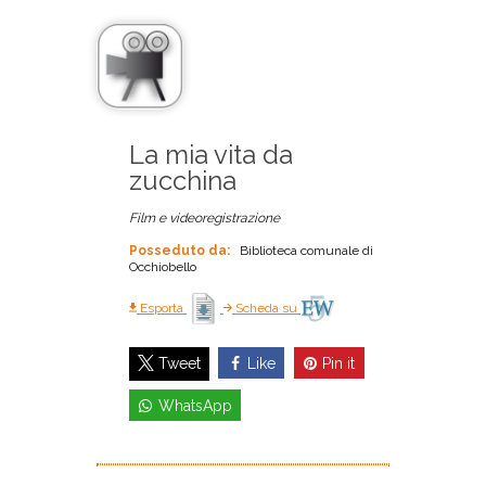
La mia vita da
zucchina
Film e videoregistrazione
Posseduto da:
Biblioteca comunale di
Occhiobello
Esporta
Scheda su
Like
Pin it
Tweet
WhatsApp